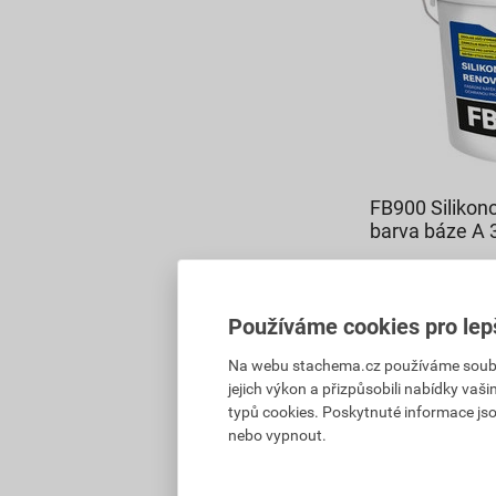
FB900 Silikon
barva báze A 
238
,01
Kč
cena za kg s D
Používáme cookies pro lep
899,49 Kč
809
,54
Kč
Na webu stachema.cz používáme soubory
cena za ks s D
jejich výkon a přizpůsobili nabídky vaš
typů cookies. Poskytnuté informace jso
Vyberte si prod
nebo vypnout.
Skladem v (1) p