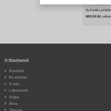
do košíku přidát
809,54
Kč
celke
O Stachemě
Kontakty
Ke stažení
O nás
Laboratoře
Videa
Akce
Témata