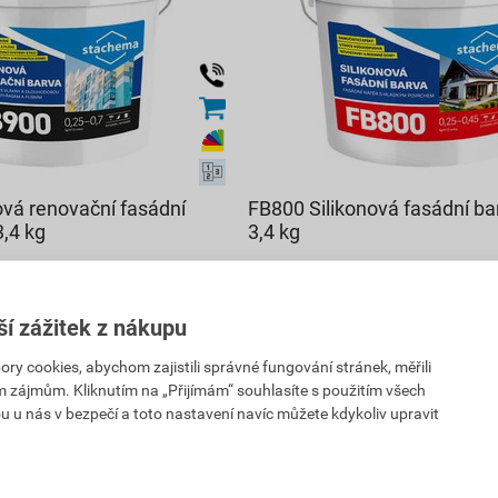
ová renovační fasádní
FB800 Silikonová fasádní ba
3,4 kg
3,4 kg
215
,67
Kč
PH
cena za kg s DPH
ší zážitek z nákupu
815,08 Kč
733
,57
Kč
 cookies, abychom zajistili správné fungování stránek, měřili
PH
cena za ks s DPH
im zájmům. Kliknutím na „Přijímám“ souhlasíte s použitím všech
u u nás v bezpečí a toto nastavení navíc můžete kdykoliv upravit
ejnu
Vyberte si prodejnu
rodejnách
Skladem v (1) prodejnách