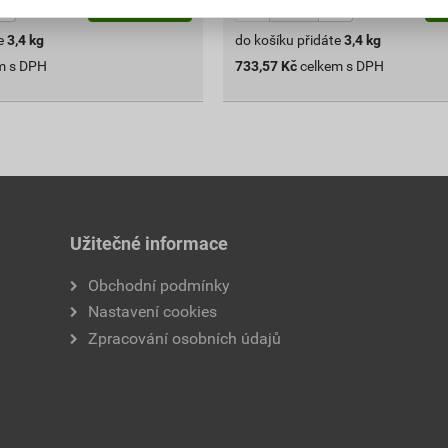
ks
ks
Do košíku
e
3,4
kg
do košíku přidáte
3,4
kg
m s DPH
733,57
Kč
celkem s DPH
Užitečné informace
Obchodní podmínky
Nastavení cookies
Zpracování osobních údajů