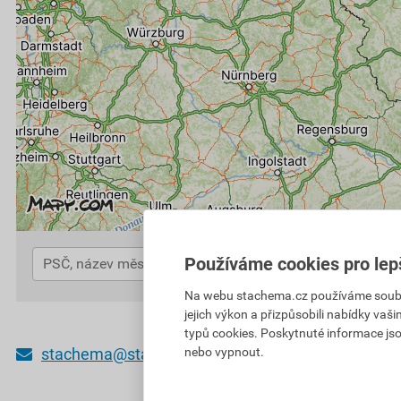
Používáme cookies pro lep
Na webu stachema.cz používáme soubory
jejich výkon a přizpůsobili nabídky vaš
typů cookies. Poskytnuté informace jso
stachema@stachema.cz
Nevíte si rady? K
nebo vypnout.