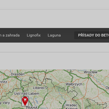
PŘÍSADY DO BE
 a zahrada
Lignofix
Laguna