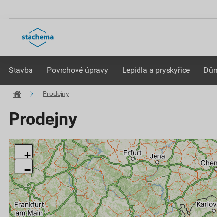
Stavba
Povrchové úpravy
Lepidla a pryskyřice
Dům
Prodejny
Prodejny
+
−