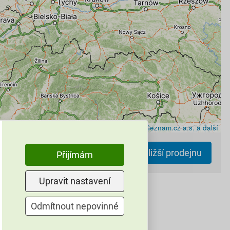
Leaflet
|
© Seznam.cz a.s. a další
najít nejbližší prodejnu
Přijímám
Upravit nastavení
Odmítnout nepovinné