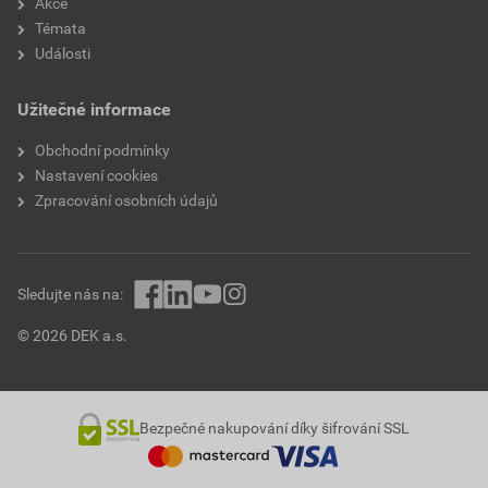
Akce
POS-NX210 minerál
Témata
Události
Stáhnout
PDF
Velikost
0,48 MB
Užitečné informace
Technické listy
Obchodní podmínky
TL-NX210
Nastavení cookies
Stáhnout
PDF
Zpracování osobních údajů
Velikost
0,25 MB
Sledujte nás na:
© 2026 DEK a.s.
Bezpečné nakupování díky šifrování SSL