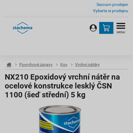
Seznam prodejen
Vyberte si prodejnu
MENU
Povrchové úpravy
Kov
Vrchní nátěry
NX210 Epoxidový vrchní nátěr na
ocelové konstrukce lesklý ČSN
1100 (šeď střední) 5 kg