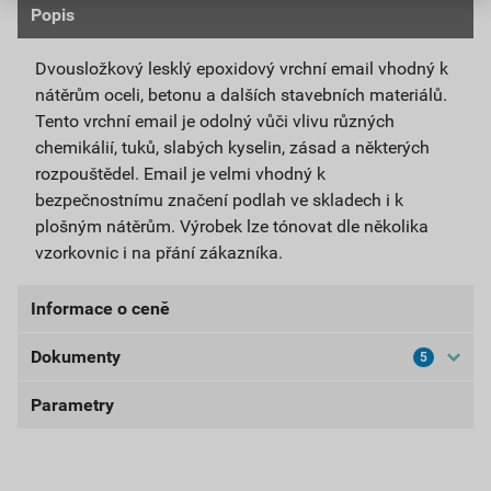
Popis
Dvousložkový lesklý epoxidový vrchní email vhodný k
nátěrům oceli, betonu a dalších stavebních materiálů.
Tento vrchní email je odolný vůči vlivu různých
chemikálií, tuků, slabých kyselin, zásad a některých
rozpouštědel. Email je velmi vhodný k
bezpečnostnímu značení podlah ve skladech i k
plošným nátěrům. Výrobek lze tónovat dle několika
vzorkovnic i na přání zákazníka.
Informace o ceně
Dokumenty
5
Aktuální prodejní cena po slevě 10% z ceníkové ceny
1 854,54 Kč
2 243,99 Kč
Parametry
Bezpečnostní listy
bez DPH za SET
s DPH za SET
BL-NX210
balení
5 kg
Nejnižší prodejní cena v době 30 dnů před