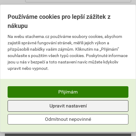
Vyberte si prodejnu
Používáme cookies pro lepší zážitek z
2 493,33 Kč
nákupu
Cena s DPH
Cena bez DPH
Na webu stachema.cz používáme soubory cookies, abychom
448
,80 Kč
za kg
zajistili správné fungování stránek, měřili jejich výkon a
370,91 Kč za kg
2 243
přizpůsobili nabídky vašim zájmům. Kliknutím na „Přijímám“
,99 Kč
za SET
1 854,54 Kč za SET
souhlasíte s použitím všech typů cookies. Poskytnuté informace
jsou u nás v bezpečí a toto nastavení navíc můžete kdykoliv
SET
Do košíku
upravit nebo vypnout.
Do košíku přidáte
1 SET / 5 kg
za
2 243,99
Kč
s DPH
Přijímám
(
1 854,54
Kč
bez DPH).
Upravit nastavení
Číslo položky:
1143021960
Katalogový kód: ZJ8SW
Výrobky značky:
Stachema
Odmítnout nepovinné