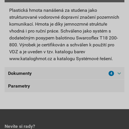
pouze zákazníkům s platným IČ.
Plastická hmota nanášená za studena jako
strukturované vodorovné dopravní značení pozemních
UPOZORNĚNÍ: Určeno pouze pro profesionální
komunikací. Hmota je díky jemnozrnné struktuře
uživatele.
vhodná i pro ruční práce. Schváleno jako systém s
dodatečným posypem balotinou Swarcoflex T18 200-
800. Výrobek je certifikován a schválen k použití pro
VDZ a je uveden v tzv. katalogu barev
www.kataloghmot.cz a katalogu Systémové řešení.
Dokumenty
4
Parametry
Bezpečnostní listy
BL-VZ810
balení
15,15 kg
Stáhnout
PDF
spotřeba
2,2 kg/m²
Velikost
1,92 MB
použití
exteriér
Nevíte si rady?