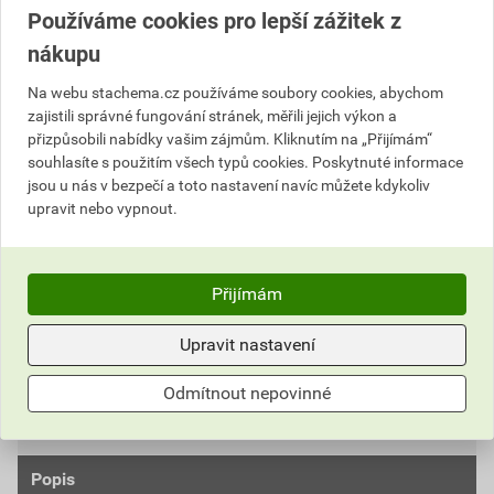
Používáme cookies pro lepší zážitek z
Vyberte si prodejnu
nákupu
Cena s DPH
Cena bez DPH
Na webu stachema.cz používáme soubory cookies, abychom
2 681
,12 Kč
za SET
2 215,80 Kč za SET
zajistili správné fungování stránek, měřili jejich výkon a
přizpůsobili nabídky vašim zájmům. Kliknutím na „Přijímám“
souhlasíte s použitím všech typů cookies. Poskytnuté informace
SET
Do košíku
jsou u nás v bezpečí a toto nastavení navíc můžete kdykoliv
upravit nebo vypnout.
Do košíku přidáte
1 SET
za
2 681,12
Kč
s DPH
(
2 215,80
Kč
bez DPH).
Přijímám
Číslo položky:
1143022710
Katalogový kód: M5X7F
Výrobky značky:
Stachema
Upravit nastavení
Odmítnout nepovinné
Upozornění
Popis
Upozorňujeme, že tento výrobek je možné prodat