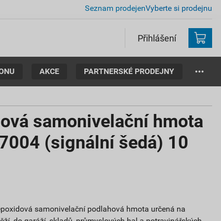
Seznam prodejen
Vyberte si prodejnu
Přihlášení
TONU
AKCE
PARTNERSKÉ PRODEJNY
ová samonivelační hmota
004 (signální šedá) 10
epoxidová samonivelační podlahová hmota určená na
ěží, do garáží, skladů, průmyslových hal a potravinářských