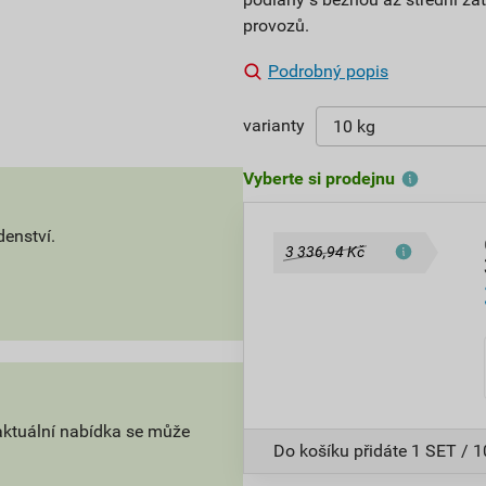
provozů.
Podrobný popis
varianty
Vyberte si prodejnu
denství.
3 336,94 Kč
aktuální nabídka se může
Do košíku přidáte
1 SET / 1