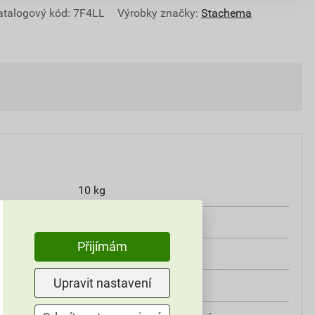
atalogový kód: 7F4LL
Výrobky značky:
Stachema
10 kg
RAL 7004 (signální šedá)
Přijímám
1,7 kg/m²/mm
Upravit nastavení
interiér