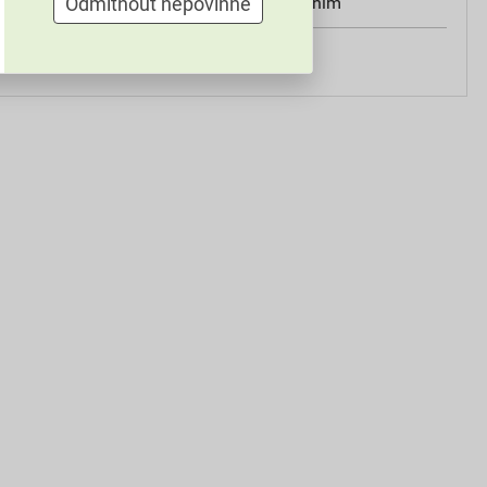
Odmítnout nepovinné
válečkem, štětcem, stříkáním
ručním míchadlem