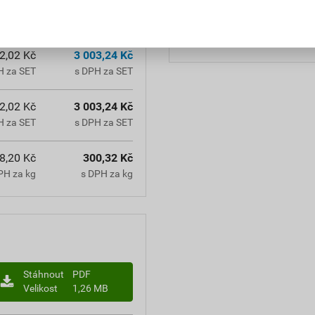
aplikace
zpracování
2,02 Kč
3 003,24 Kč
H za SET
s DPH za SET
2,02 Kč
3 003,24 Kč
H za SET
s DPH za SET
8,20 Kč
300,32 Kč
PH za kg
s DPH za kg
Stáhnout
PDF
Velikost
1,26 MB