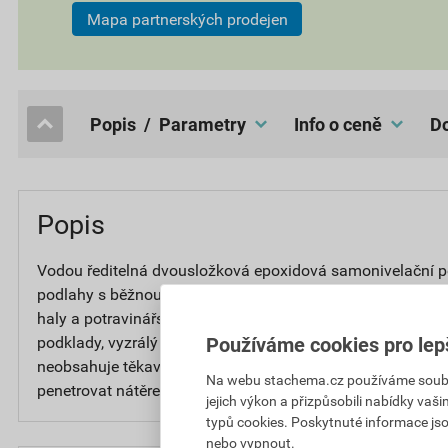
Mapa partnerských prodejen
popis / Parametry
Info o ceně
Popis
Vodou ředitelná dvousložková epoxidová samonivelační 
podlahy s běžnou až střední zátěží, např. civilní výstavba,
haly a potravinářské provozy. PX700 lze aplikovat v tlou
podklady, vyzrálý beton a čerstvý beton ve stáří 24 hodin
Používáme cookies pro lep
neobsahuje těkavé organické látky (VOC). Před aplikací s
Na webu stachema.cz používáme soubory
penetrovat nátěrem PX010.
jejich výkon a přizpůsobili nabídky vaš
typů cookies. Poskytnuté informace jso
nebo vypnout.