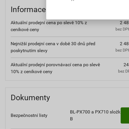
Informace o ceně
Aktuální prodejní cena po slevě 10% z
2 48
ceníkové ceny
bez DP
Nejnižší prodejní cena v době 30 dnů před
2 48
poskytnutím slevy
bez DP
Aktuální prodejní porovnávací cena po slevě
24
10% z ceníkové ceny
bez D
Dokumenty
BL-PX700 a PX710 složka
Bezpečnostní listy
B