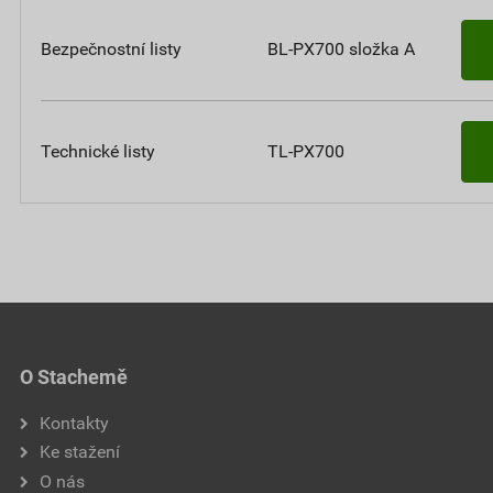
Bezpečnostní listy
BL-PX700 složka A
Technické listy
TL-PX700
O Stachemě
Kontakty
Ke stažení
O nás