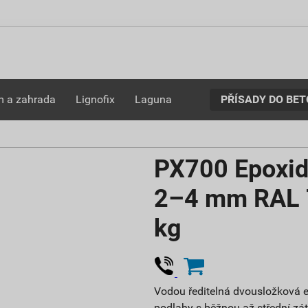
PŘÍSADY DO BE
 a zahrada
Lignofix
Laguna
PX700 Epoxid
2–4 mm RAL 7
kg
Vodou ředitelná dvousložková 
podlahy s běžnou až střední zát