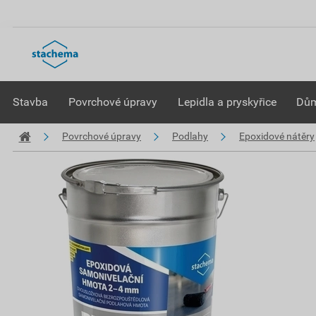
Stavba
Povrchové úpravy
Lepidla a pryskyřice
Dům
Povrchové úpravy
Podlahy
Epoxidové nátěry