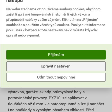
nákupu
SET
Do košíku
Na webu stachema.cz používáme soubory cookies, abychom
zajistili správné fungování stránek, měřili jejich výkon a
Do košíku přidáte
1 SET
za
3 699,55
Kč
s DPH
přizpůsobili nabídky vašim zájmům. Kliknutím na „Přijímám“
(
3 057,48
Kč
bez DPH).
souhlasíte s použitím všech typů cookies. Poskytnuté informace
jsou u nás v bezpečí a toto nastavení navíc můžete kdykoliv
Číslo položky:
1143025330
Katalogový kód: X32LD
upravit nebo vypnout.
Výrobky značky:
Stachema
Přijímám
Popis
Upravit nastavení
Dvousložková bezrozpouštědlová vodou ředitelná
Odmítnout nepovinné
epoxidová samonivelační podlahová hmota na
podlahy s běžnou až střední zátěží, např. civilní
výstavba, garáže, sklady, průmyslové haly a
potravinářské provozy. PX710 lze aplikovat v
tloušťkách až 6 mm. Je paropropustná a lze ji nanášet
i na podklady s vysokým obsahem vlhkosti. Před