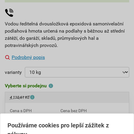
Vodou ředitelná dvousložková epoxidová samonivelační
podlahová hmota určená na podlahy s běžnou až střední
zátěží, do garáží, skladů, průmyslových hal a
potravinářských provozů.
Podrobný popis
varianty
Vyberte si prodejnu
4 110,61 Kč
Cena s DPH
Cena bez DPH
3 699
,55 Kč
za SET
3 057,48 Kč za SET
Používáme cookies pro lepší zážitek z