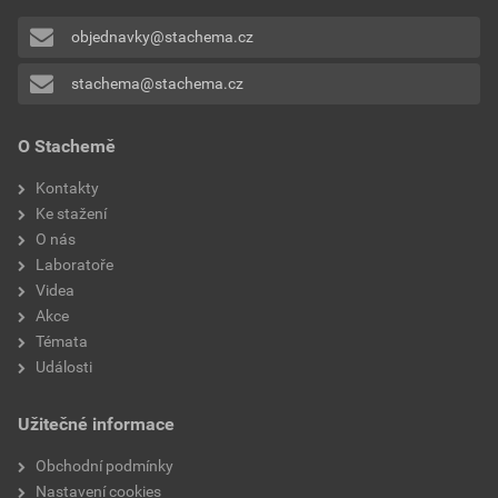
zednickým hladítkem
Stáhnout
PDF
Velikost
1,40 MB
objednavky@stachema.cz
zpracování
ručním míchadlem
stachema@stachema.cz
Technické listy
vlastnosti
bez obsahu VOC
TL-PX710
O Stachemě
Stáhnout
PDF
Velikost
0,29 MB
Kontakty
Ke stažení
O nás
Laboratoře
Videa
Akce
Témata
Události
Užitečné informace
Obchodní podmínky
Nastavení cookies