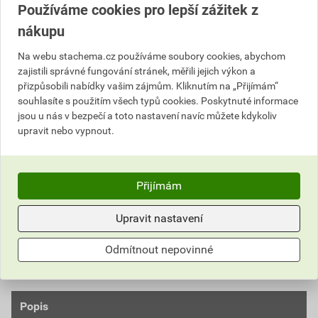
Vyberte si prodejnu
Používáme cookies pro lepší zážitek z
nákupu
300,32 Kč
Na webu stachema.cz používáme soubory cookies, abychom
Cena s DPH
Cena bez DPH
zajistili správné fungování stránek, měřili jejich výkon a
270
,29 Kč
za l
223,38 Kč za l
přizpůsobili nabídky vašim zájmům. Kliknutím na „Přijímám“
270
,29 Kč
za ks
223,38 Kč za ks
souhlasíte s použitím všech typů cookies. Poskytnuté informace
jsou u nás v bezpečí a toto nastavení navíc můžete kdykoliv
upravit nebo vypnout.
ks
Do košíku
Do košíku přidáte
1 ks / 1 l
za
270,29
Kč
s DPH
Přijímám
(
223,38
Kč
bez DPH).
Upravit nastavení
Číslo položky:
1152022900
Katalogový kód: YB3GC
Výrobky značky:
Stachema
Odmítnout nepovinné
Popis