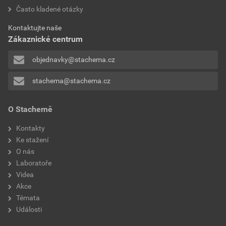
Technické listy
Často kladené otázky
Aktuální prodejní porovnávací cena po slevě 10% z
TL-RE550
ceníkové ceny
Kontaktujte naše
Stáhnout
PDF
Zákaznické centrum
Velikost
0,25 MB
223,38 Kč
270,29 Kč
bez DPH za l
s DPH za l
objednavky@stachema.cz
stachema@stachema.cz
O Stachemě
Kontakty
Ke stažení
O nás
Laboratoře
Videa
Akce
Témata
Události