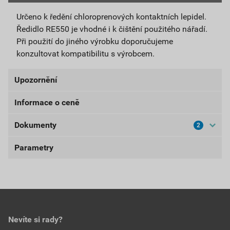
Určeno k ředění chloroprenových kontaktních lepidel.
Ředidlo RE550 je vhodné i k čištění použitého nářadí.
Při použití do jiného výrobku doporučujeme
konzultovat kompatibilitu s výrobcem.
Upozornění
Informace o ceně
UPOZORNĚNÍ: Určeno pouze pro profesionální
uživatele.
Dokumenty
2
Aktuální prodejní cena po slevě 10% z ceníkové ceny
223,38 Kč
270,29 Kč
Parametry
Bezpečnostní listy
bez DPH za ks
s DPH za ks
BL-RE550
balení
1 l
Nejnižší prodejní cena v době 30 dnů před
poskytnutím slevy
Stáhnout
PDF
Velikost
1,65 MB
223,38 Kč
270,29 Kč
Nevíte si rady?
bez DPH za ks
s DPH za ks