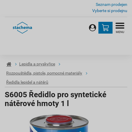
Seznam prodejen
Vyberte si prodejnu
MENU
Lepidla a pryskyřice
Rozpouštědla, pistole, pomocné materiály
Ředidla lepidel a nátěrů
S6005 Ředidlo pro syntetické
nátěrové hmoty 1 l