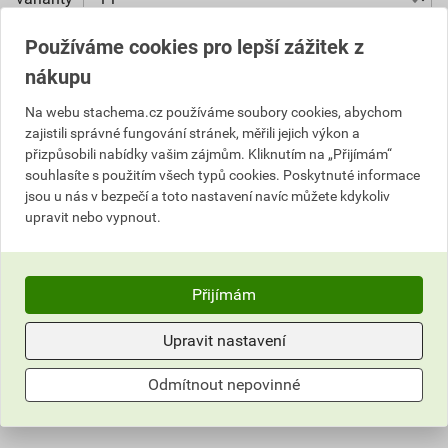
Vyberte si prodejnu
Používáme cookies pro lepší zážitek z
Skladem v (1) prodejnách
nákupu
196,52 Kč
Na webu stachema.cz používáme soubory cookies, abychom
zajistili správné fungování stránek, měřili jejich výkon a
Cena s DPH
Cena bez DPH
přizpůsobili nabídky vašim zájmům. Kliknutím na „Přijímám“
176
,87 Kč
za l
146,17 Kč za l
souhlasíte s použitím všech typů cookies. Poskytnuté informace
176
jsou u nás v bezpečí a toto nastavení navíc můžete kdykoliv
,87 Kč
za ks
146,17 Kč za ks
upravit nebo vypnout.
ks
Do košíku
Přijímám
Do košíku přidáte
1 ks / 1 l
za
176,87
Kč
s DPH
(
146,17
Kč
bez DPH).
Upravit nastavení
Odmítnout nepovinné
Číslo položky:
1152025410
Katalogový kód: 650D0
Výrobky značky:
Stachema