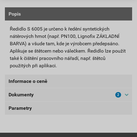
Popis
Ředidlo S 6005 je určeno k ředění syntetických
nátěrových hmot (např. PN100, Lignofix ZÁKLADNÍ
BARVA) a všude tam, kde je výrobcem předepsáno.
Aplikuje se štětcem nebo válečkem. Ředidlo lze použít
také k čištění pracovního nářadí, např. štětců
použitých při aplikaci.
Informace o ceně
Dokumenty
2
Aktuální prodejní cena po slevě 10% z ceníkové ceny
146,17 Kč
176,87 Kč
Parametry
Bezpečnostní listy
bez DPH za ks
s DPH za ks
BL-S6005
balení
1 l
Nejnižší prodejní cena v době 30 dnů před
poskytnutím slevy
Stáhnout
PDF
aplikace
válečkem, štětcem