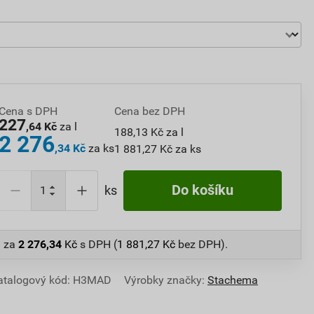
Cena s DPH
Cena bez DPH
227
,64 Kč
za l
188,13 Kč za l
2 276
,34 Kč
za ks
1 881,27 Kč za ks
Do košíku
ks
l
za
2 276,34
Kč
s DPH (
1 881,27
Kč
bez DPH).
atalogový kód: H3MAD
Výrobky značky:
Stachema