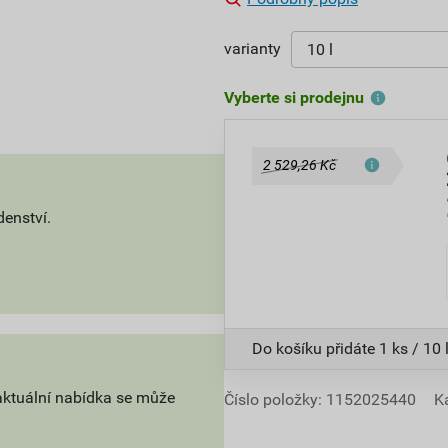
varianty
Vyberte si prodejnu
2 529,26 Kč
denství.
Do košíku přidáte
1 ks / 10 
aktuální nabídka se může
Číslo položky:
1152025440
K