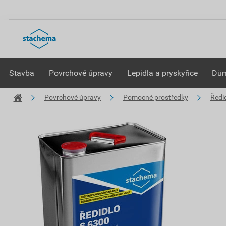
Stavba
Povrchové úpravy
Lepidla a pryskyřice
Dům
Povrchové úpravy
Pomocné prostředky
Ředi