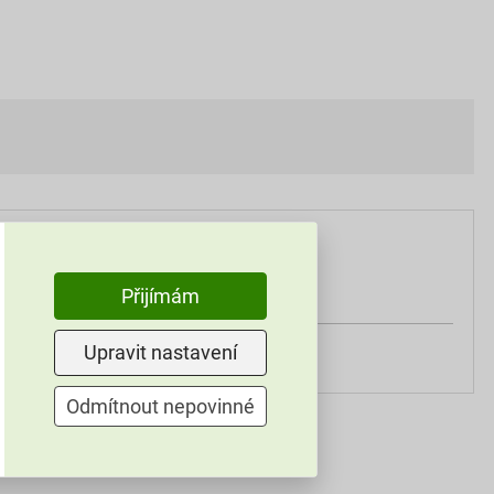
Přijímám
10 l
válečkem, štětcem
Upravit nastavení
Odmítnout nepovinné