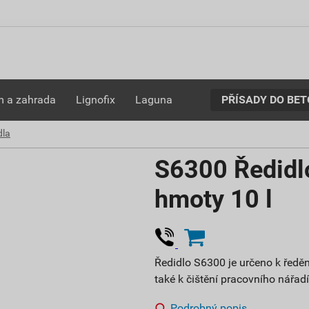
PŘÍSADY DO BE
 a zahrada
Lignofix
Laguna
dla
S6300 Ředidlo
hmoty 10 l
Ředidlo S6300 je určeno k ředě
také k čištění pracovního nářadí
Podrobný popis