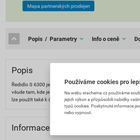
Mapa partnerských prodejen
popis / Parametry
Info o ceně
Popis
Používáme cookies pro lep
Ředidlo S 6300 je určeno k ředění epoxidových nátěrových
všude tam, kde je výrobcem předepsáno. Aplikuje se štět
Na webu stachema.cz používáme soubory
lze použít také k čištění pracovního nářadí např. štětců pou
jejich výkon a přizpůsobili nabídky vaš
typů cookies. Poskytnuté informace jso
nebo vypnout.
Informace o ceně