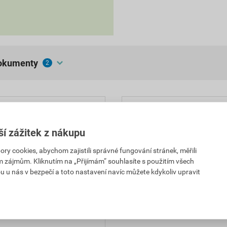
dokumenty
2
Parametry
ší zážitek z nákupu
 hmot (např. PX200) a
balení
cem nebo válečkem. Ředidlo
 cookies, abychom zajistili správné fungování stránek, měřili
aplikace
žitých při aplikaci.
im zájmům. Kliknutím na „Přijímám“ souhlasíte s použitím všech
u u nás v bezpečí a toto nastavení navíc můžete kdykoliv upravit