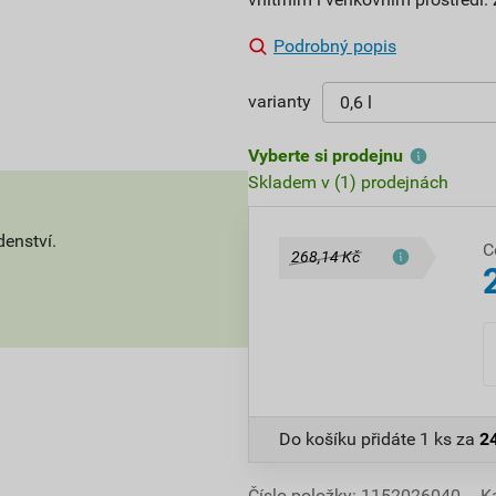
Podrobný popis
varianty
Vyberte si prodejnu
Skladem v (1) prodejnách
denství.
C
268,14 Kč
Do košíku přidáte
1 ks
za
2
Číslo položky:
1152026040
K