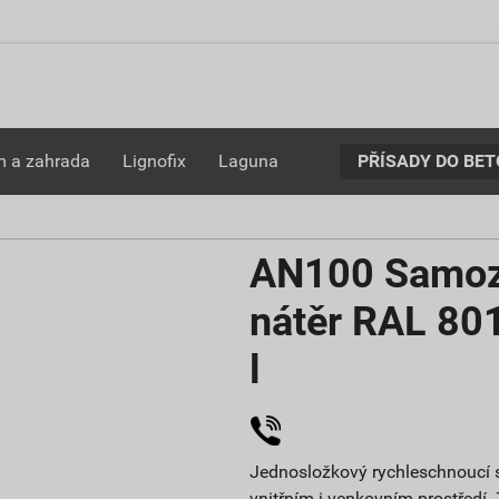
PŘÍSADY DO BE
 a zahrada
Lignofix
Laguna
AN100 Samozá
nátěr RAL 80
l
Jednosložkový rychleschnoucí s
vnitřním i venkovním prostředí. 