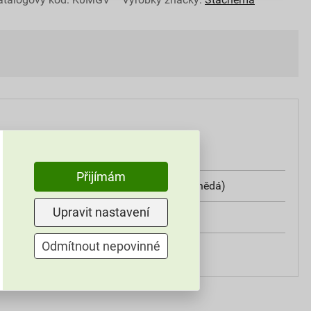
0,6 l
Přijímám
RAL 8017 (čokoládová hnědá)
Upravit nastavení
až 9 m²/l v jedné vrstvě
Odmítnout nepovinné
válečkem, štětcem