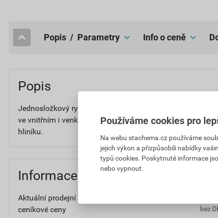
popis / Parametry
Info o ceně
Popis
Jednosložkový rychleschnoucí syntetický nátěr vhodný pro
Používáme cookies pro lep
ve vnitřním i venkovním prostředí. Zajištěná přídržnost i n
hliníku.
Na webu stachema.cz používáme soubory
jejich výkon a přizpůsobili nabídky vaš
typů cookies. Poskytnuté informace jso
nebo vypnout.
Informace o ceně
Aktuální prodejní cena po slevě 10% z
19
ceníkové ceny
bez D