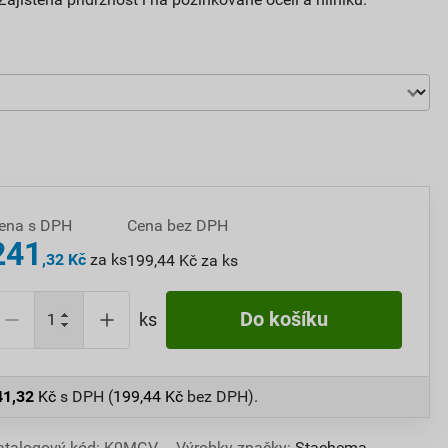
ena s DPH
Cena bez DPH
241
,32 Kč
za ks
199,44 Kč za ks
Do košíku
ks
41,32
Kč
s DPH (
199,44
Kč
bez DPH).
atalogový kód: K0MGV
Výrobky značky:
Stachema