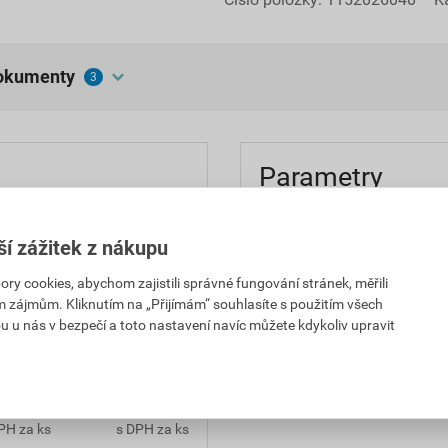
dokumenty
3
Parametry
 ošetření ocelových prvků
balení
ší zážitek z nákupu
a pozinkované oceli a
odstín
 cookies, abychom zajistili správné fungování stránek, měřili
im zájmům. Kliknutím na „Přijímám“ souhlasíte s použitím všech
vydatnost
u u nás v bezpečí a toto nastavení navíc můžete kdykoliv upravit
aplikace
9,44 Kč
241,32 Kč
PH za ks
s DPH za ks