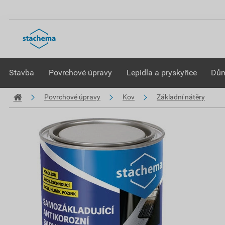
Stavba
Povrchové úpravy
Lepidla a pryskyřice
Dům
Povrchové úpravy
Kov
Základní nátěry