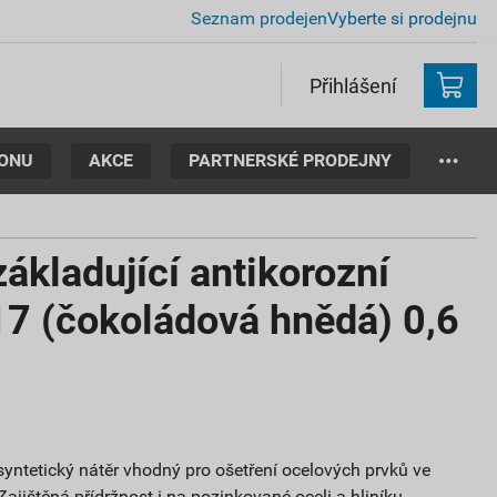
Seznam prodejen
Vyberte si prodejnu
Přihlášení
TONU
AKCE
PARTNERSKÉ PRODEJNY
kladující antikorozní
17 (čokoládová hnědá) 0,6
yntetický nátěr vhodný pro ošetření ocelových prvků ve
Zajištěná přídržnost i na pozinkované oceli a hliníku.