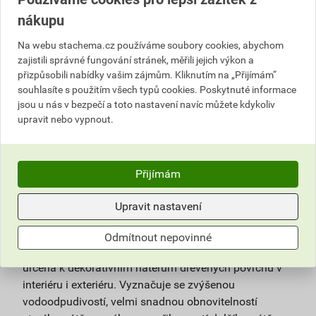
ks
Do košíku
nákupu
Na webu stachema.cz používáme soubory cookies, abychom
Do košíku přidáte
1 ks / 0,6 l
za
286,41
Kč
s DPH
zajistili správné fungování stránek, měřili jejich výkon a
(
236,70
Kč
bez DPH).
přizpůsobili nabídky vašim zájmům. Kliknutím na „Přijímám“
souhlasíte s použitím všech typů cookies. Poskytnuté informace
jsou u nás v bezpečí a toto nastavení navíc můžete kdykoliv
Číslo položky:
1152026120
Katalogový kód: XCDG8
upravit nebo vypnout.
Výrobky značky:
Stachema
Přijímám
Popis
Upravit nastavení
Olejová tenkovrstvá syntetická lazura s dlouhodobým
preventivním účinkem proti dřevokazným houbám a
Odmítnout nepovinné
plísním. Lazura s vysokým penetračním účinkem
určená k dekorativním nátěrům dřevěných povrchů v
interiéru i exteriéru. Vyznačuje se zvýšenou
vodoodpudivostí, velmi snadnou obnovitelností