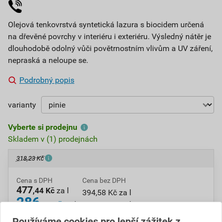
Olejová tenkovrstvá syntetická lazura s biocidem určená
na dřevěné povrchy v interiéru i exteriéru. Výsledný nátěr je
dlouhodobě odolný vůči povětrnostním vlivům a UV záření,
nepraská a neloupe se.
Podrobný popis
varianty
Vyberte si prodejnu
Skladem v (1) prodejnách
318,23 Kč
Cena s DPH
Cena bez DPH
477
,44 Kč
za l
394,58 Kč za l
286
,41 Kč
za ks
236,70 Kč za ks
Používáme cookies pro lepší zážitek z