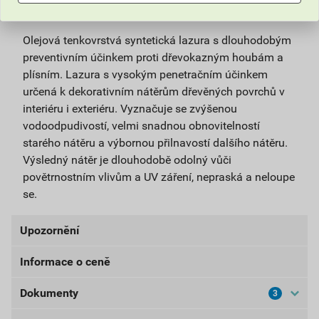
Popis
Olejová tenkovrstvá syntetická lazura s dlouhodobým
preventivním účinkem proti dřevokazným houbám a
plísním. Lazura s vysokým penetračním účinkem
určená k dekorativním nátěrům dřevěných povrchů v
interiéru i exteriéru. Vyznačuje se zvýšenou
vodoodpudivostí, velmi snadnou obnovitelností
starého nátěru a výbornou přilnavostí dalšího nátěru.
Výsledný nátěr je dlouhodobě odolný vůči
povětrnostním vlivům a UV záření, nepraská a neloupe
se.
Upozornění
Informace o ceně
UPOZORNĚNÍ: Používejte biocidy bezpečným
způsobem. Před použitím si vždy přečtěte označení a
Dokumenty
3
Aktuální prodejní cena po slevě 10% z ceníkové ceny
informace o přípravku.