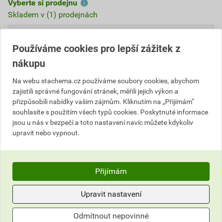
Vyberte si prodejnu
Skladem v (1) prodejnách
318,23 Kč
Používáme cookies pro lepší zážitek z
Cena s DPH
Cena bez DPH
nákupu
477
,44 Kč
za l
394,58 Kč za l
286
,41 Kč
za ks
236,70 Kč za ks
Na webu stachema.cz používáme soubory cookies, abychom
zajistili správné fungování stránek, měřili jejich výkon a
přizpůsobili nabídky vašim zájmům. Kliknutím na „Přijímám“
ks
Do košíku
souhlasíte s použitím všech typů cookies. Poskytnuté informace
jsou u nás v bezpečí a toto nastavení navíc můžete kdykoliv
upravit nebo vypnout.
Do košíku přidáte
1 ks / 0,6 l
za
286,41
Kč
s DPH
(
236,70
Kč
bez DPH).
Přijímám
Číslo položky:
1152026130
Katalogový kód: 4Y9NS
Výrobky značky:
Stachema
Upravit nastavení
Odmítnout nepovinné