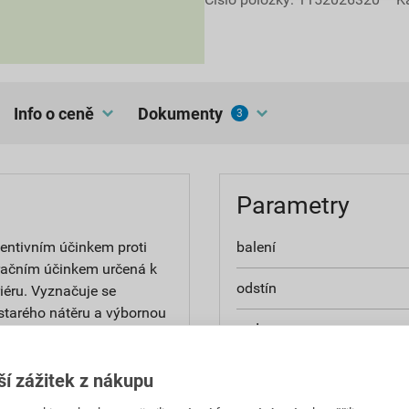
Info o ceně
dokumenty
3
Parametry
entivním účinkem proti
balení
račním účinkem určená k
odstín
iéru. Vyznačuje se
starého nátěru a výbornou
vydatnost
odolný vůči povětrnostním
použití
ší zážitek z nákupu