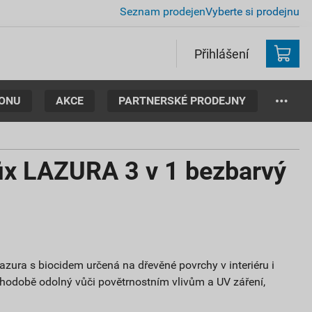
Seznam prodejen
Vyberte si prodejnu
Přihlášení
TONU
AKCE
PARTNERSKÉ PRODEJNY
ix LAZURA 3 v 1 bezbarvý
lazura s biocidem určená na dřevěné povrchy v interiéru i
ouhodobě odolný vůči povětrnostním vlivům a UV záření,