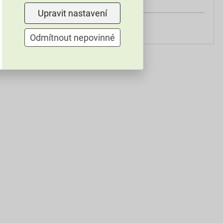
štětcem
Upravit nastavení
49 0600-1
FB, P, B, 1, 2, 3, S
Odmítnout nepovinné