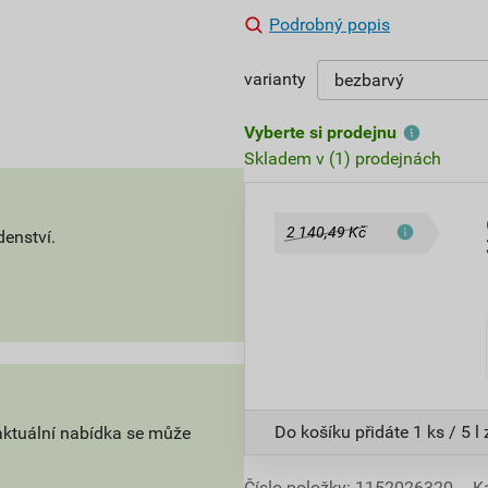
Podrobný popis
varianty
Vyberte si prodejnu
Skladem v (1) prodejnách
2 140,49 Kč
denství.
Do košíku přidáte
1 ks / 5 l
aktuální nabídka se může
Číslo položky:
1152026320
K