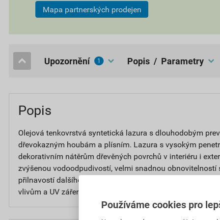
Mapa partnerských prodejen
upozornění
popis / Parametry
1
Popis
Olejová tenkovrstvá syntetická lazura s dlouhodobým prev
dřevokazným houbám a plísním. Lazura s vysokým penet
dekorativním nátěrům dřevěných povrchů v interiéru i exter
zvýšenou vodoodpudivostí, velmi snadnou obnovitelností 
přilnavostí dalšího nátěru. Výsledný nátěr je dlouhodobě 
vlivům a UV záření, nepraská a neloupe se.
Používáme cookies pro lep