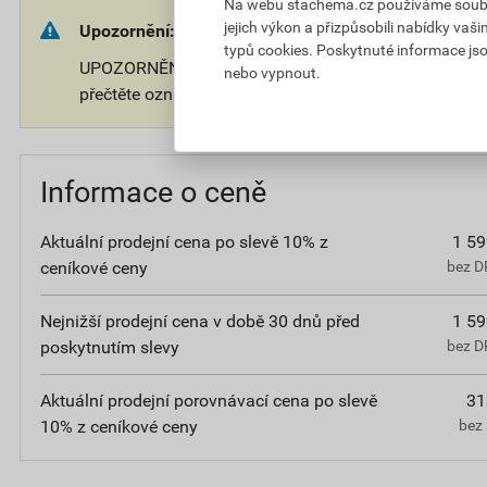
Na webu stachema.cz používáme soubory
jejich výkon a přizpůsobili nabídky vaš
Upozornění:
typů cookies. Poskytnuté informace jso
UPOZORNĚNÍ: Používejte biocidy bezpečným způsobe
nebo vypnout.
přečtěte označení a informace o přípravku.
Informace o ceně
Aktuální prodejní cena po slevě 10% z
1 59
ceníkové ceny
bez D
Nejnižší prodejní cena v době 30 dnů před
1 59
poskytnutím slevy
bez D
Aktuální prodejní porovnávací cena po slevě
31
10% z ceníkové ceny
bez 