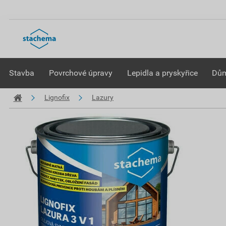
Stavba
Povrchové úpravy
Lepidla a pryskyřice
Dům
Lignofix
Lazury