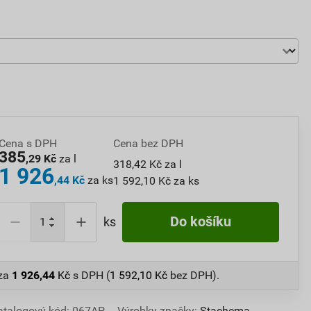
Cena s DPH
Cena bez DPH
385
,29 Kč
za l
318,42 Kč za l
1 926
,44 Kč
za ks
1 592,10 Kč za ks
Do košíku
ks
za
1 926,44
Kč
s DPH (
1 592,10
Kč
bez DPH).
atalogový kód: 067AP
Výrobky značky:
Stachema