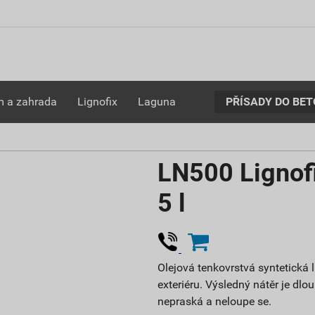
PŘÍSADY DO BE
 a zahrada
Lignofix
Laguna
LN500 Lignof
5 l
Olejová tenkovrstvá syntetická 
exteriéru. Výsledný nátěr je dl
nepraská a neloupe se.