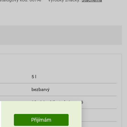
5 l
bezbarvý
10–14 m²/l v jedné vrstvě
exteriér, interiér
Přijímám