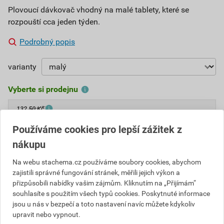
Plovoucí dávkovač vhodný na malé tablety, které se
rozpouští cca jeden týden.
Podrobný popis
varianty
Vyberte si prodejnu
132,50 Kč
Používáme cookies pro lepší zážitek z
Cena s DPH
Cena bez DPH
119
nákupu
,25 Kč
za ks
98,55 Kč za ks
Na webu stachema.cz používáme soubory cookies, abychom
zajistili správné fungování stránek, měřili jejich výkon a
ks
Do košíku
přizpůsobili nabídky vašim zájmům. Kliknutím na „Přijímám“
souhlasíte s použitím všech typů cookies. Poskytnuté informace
Do košíku přidáte
1 ks
za
119,25
Kč
s DPH
jsou u nás v bezpečí a toto nastavení navíc můžete kdykoliv
upravit nebo vypnout.
(
98,55
Kč
bez DPH).