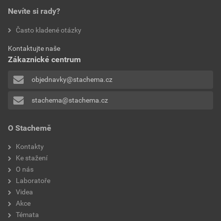
poskytnutím slevy
Nevíte si rady?
98,55 Kč
119,25 Kč
Často kladené otázky
bez DPH za ks
s DPH za ks
Kontaktujte naše
Zákaznické centrum
objednavky@stachema.cz
stachema@stachema.cz
O Stachemě
Kontakty
Ke stažení
O nás
Laboratoře
Videa
Akce
Témata