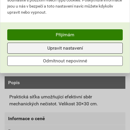
souhlasíte s použitím všech typů cookies. Poskytnuté informace
jsou u nás v bezpečí a toto nastavení navíc můžete kdykoliv
upravit nebo vypnout.
ks
Do košíku
Do košíku přidáte
1 ks
za
146,47
Kč
s DPH
Přijímám
(
121,05
Kč
bez DPH).
Upravit nastavení
Číslo položky:
2151010220
Katalogový kód: ZPW7Z
Výrobky značky:
Stachema
Odmítnout nepovinné
Popis
Praktická síťka umožňující efektivní sběr
mechanických nečistot. Velikost 30×30 cm.
Informace o ceně