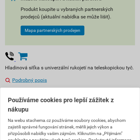
Produkt koupíte u vybraných partnerských
prodejců (aktuální nabídka se může lišit).
Mapa partnerských prodejen
Hladinová síťka s univerzální rukojetí na teleskopickou tyč.
Podrobný popis
Vyberte si prodejnu
Používáme cookies pro lepší zážitek z
Skladem v (1) prodejnách
nákupu
162,75 Kč
Na webu stachema.cz používáme soubory cookies, abychom
zajistili správné fungování stránek, měřili jejich výkon a
Cena s DPH
Cena bez DPH
146
přizpůsobili nabídky vašim zájmům. Kliknutím na „Přijímám“
,47 Kč
za ks
121,05 Kč za ks