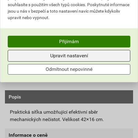
210
souhlasíte s použitím všech typů cookies. Poskytnuté informace
,18 Kč
za ks
173,70 Kč za ks
jsou u nás v bezpečí a toto nastavení navíc můžete kdykoliv
upravit nebo vypnout.
ks
Do košíku
Přijímám
Do košíku přidáte
1 ks
za
210,18
Kč
s DPH
(
173,70
Kč
bez DPH).
Upravit nastavení
Číslo položky:
2151010260
Katalogový kód: 7T219
Odmítnout nepovinné
Výrobky značky:
Stachema
Popis
Praktická síťka umožňující efektivní sběr
mechanických nečistot. Velikost 42×16 cm.
Informace o ceně