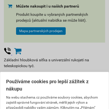
Můžete nakoupit i u našich partnerů
Produkt koupíte u vybraných partnerských
prodejců (aktuální nabídka se může lišit).
Mapa partnerských prodejen
Základní hloubková síťka s univerzální rukojetí na
teleskopickou tyč.
Podrobný popis
Používáme cookies pro lepší zážitek z
Vyberte si prodejnu
nákupu
233,53 Kč
Na webu stachema.cz používáme soubory cookies, abychom
zajistili správné fungování stránek, měřili jejich výkon a
Cena s DPH
Cena bez DPH
přizpůsobili nabídky vašim zájmům. Kliknutím na „Přijímám“