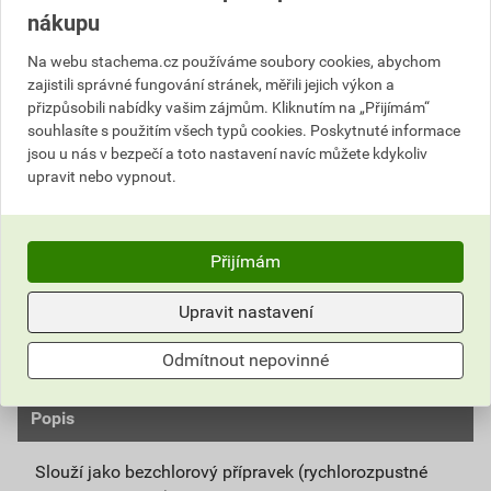
nákupu
Cena s DPH
Cena bez DPH
736
Na webu stachema.cz používáme soubory cookies, abychom
,44 Kč
za kg
608,63 Kč za kg
589
zajistili správné fungování stránek, měřili jejich výkon a
,15 Kč
za ks
486,90 Kč za ks
přizpůsobili nabídky vašim zájmům. Kliknutím na „Přijímám“
souhlasíte s použitím všech typů cookies. Poskytnuté informace
jsou u nás v bezpečí a toto nastavení navíc můžete kdykoliv
ks
Do košíku
upravit nebo vypnout.
Do košíku přidáte
1 ks / 0,8 kg
za
589,15
Kč
s DPH
(
486,90
Kč
bez DPH).
Přijímám
Číslo položky:
2152014820
Katalogový kód: KZ7S3
Upravit nastavení
Výrobky značky:
Stachema
Odmítnout nepovinné
Popis
Slouží jako bezchlorový přípravek (rychlorozpustné