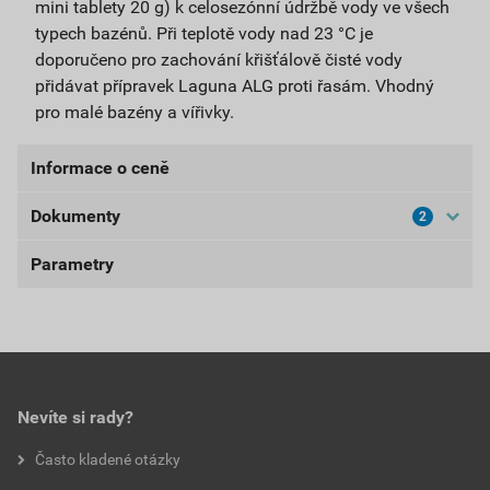
mini tablety 20 g) k celosezónní údržbě vody ve všech
typech bazénů. Při teplotě vody nad 23 °C je
doporučeno pro zachování křišťálově čisté vody
přidávat přípravek Laguna ALG proti řasám. Vhodný
pro malé bazény a vířivky.
Informace o ceně
Dokumenty
2
Aktuální prodejní cena po slevě 10% z ceníkové ceny
486,90 Kč
589,15 Kč
Parametry
Bezpečnostní listy
bez DPH za ks
s DPH za ks
BL-LAGUNA OXI TABLETY
balení
0,8 kg
Nejnižší prodejní cena v době 30 dnů před
poskytnutím slevy
Stáhnout
PDF
dávkování
1–2 tablety / 0,8–1 m³
Velikost
0,30 MB
486,90 Kč
589,15 Kč
Nevíte si rady?
bez DPH za ks
s DPH za ks
Technické listy
Často kladené otázky
Aktuální prodejní porovnávací cena po slevě 10% z
TL-LAGUNA OXI TABLETY MINI