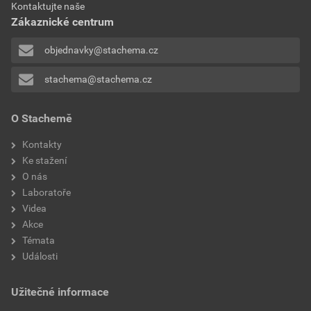
ceníkové ceny
Kontaktujte naše
Stáhnout
PDF
Zákaznické centrum
Velikost
0,72 MB
608,63 Kč
736,44 Kč
bez DPH za kg
s DPH za kg
objednavky@stachema.cz
stachema@stachema.cz
O Stachemě
Kontakty
Ke stažení
O nás
Laboratoře
Videa
Akce
Témata
Události
Užitečné informace