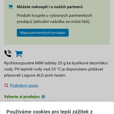
Můžete nakoupit i u našich partnerů
Produkt koupíte u vybraných partnerských
prodejců (aktuální nabídka se může lišit).
Mapa partnerských prodejen
Rychlorozpustné MINI tablety 20 g ke kyslíkové dezinfekci
vody. Při teplotě vody nad 23 °C je doporučeno přidávat
přípravek Laguna ALG proti řasám.
Podrobný popis
Vyberte si prodejnu
Skladem v (1) prodejnách
Používáme cookies pro lepší zážitek z
654,61 Kč