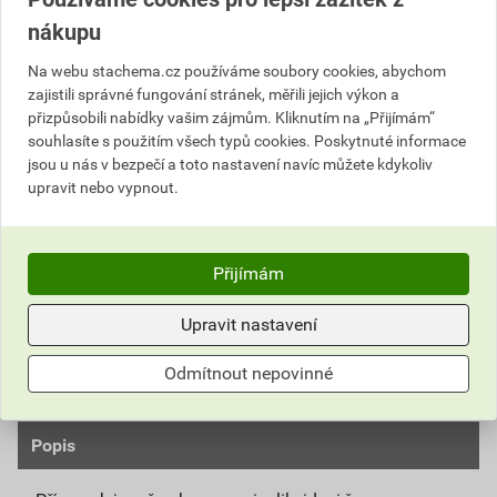
180,29 Kč
nákupu
Cena s DPH
Cena bez DPH
Na webu stachema.cz používáme soubory cookies, abychom
324
,52 Kč
za l
268,20 Kč za l
zajistili správné fungování stránek, měřili jejich výkon a
162
přizpůsobili nabídky vašim zájmům. Kliknutím na „Přijímám“
,26 Kč
za ks
134,10 Kč za ks
souhlasíte s použitím všech typů cookies. Poskytnuté informace
jsou u nás v bezpečí a toto nastavení navíc můžete kdykoliv
ks
Do košíku
upravit nebo vypnout.
Do košíku přidáte
1 ks / 0,5 l
za
162,26
Kč
s DPH
Přijímám
(
134,10
Kč
bez DPH).
Upravit nastavení
Číslo položky:
2152014910
Katalogový kód: P783K
Výrobky značky:
Stachema
Odmítnout nepovinné
Popis