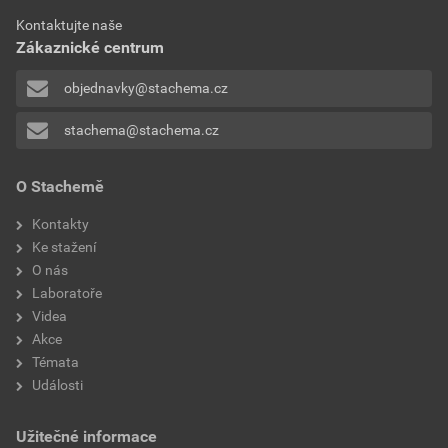
TL-LAGUNA ALG BLUE PROTI RASAM
ceníkové ceny
Kontaktujte naše
Stáhnout
PDF
Zákaznické centrum
Velikost
0,72 MB
268,20 Kč
324,52 Kč
bez DPH za l
s DPH za l
objednavky@stachema.cz
stachema@stachema.cz
O Stachemě
Kontakty
Ke stažení
O nás
Laboratoře
Videa
Akce
Témata
Události
Užitečné informace