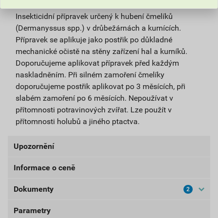
Insekticidní přípravek určený k hubení čmelíků
(Dermanyssus spp.) v drůbežárnách a kurnících.
Přípravek se aplikuje jako postřik po důkladné
mechanické očistě na stěny zařízení hal a kurníků.
Doporučujeme aplikovat přípravek před každým
naskladněním. Při silném zamoření čmelíky
doporučujeme postřik aplikovat po 3 měsících, při
slabém zamoření po 6 měsících. Nepoužívat v
přítomnosti potravinových zvířat. Lze použít v
přítomnosti holubů a jiného ptactva.
Upozornění
Informace o ceně
UPOZORNĚNÍ: Používejte přípravky proti hmyzu
bezpečným způsobem. Před použitím si vždy přečtěte
Dokumenty
2
Aktuální prodejní cena po slevě 10% z ceníkové ceny
označení a informace o přípravku.
1 122,30 Kč
1 357,98 Kč
Parametry
Bezpečnostní listy