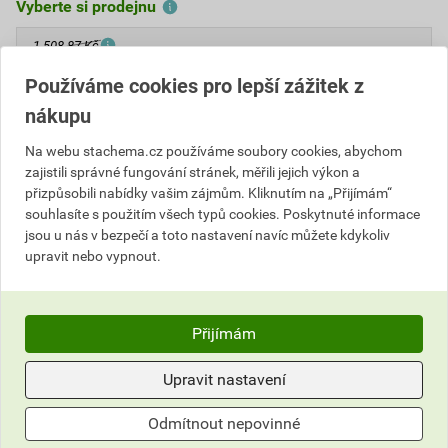
Vyberte si prodejnu
1 508,87 Kč
Používáme cookies pro lepší zážitek z
Cena s DPH
Cena bez DPH
271
,60 Kč
za l
nákupu
224,46 Kč za l
1 357
,98 Kč
za ks
1 122,30 Kč za ks
Na webu stachema.cz používáme soubory cookies, abychom
zajistili správné fungování stránek, měřili jejich výkon a
ks
Do košíku
přizpůsobili nabídky vašim zájmům. Kliknutím na „Přijímám“
souhlasíte s použitím všech typů cookies. Poskytnuté informace
jsou u nás v bezpečí a toto nastavení navíc můžete kdykoliv
Do košíku přidáte
1 ks / 5 l
za
1 357,98
Kč
s DPH
upravit nebo vypnout.
(
1 122,30
Kč
bez DPH).
Číslo položky:
2152016180
Katalogový kód: FN62P
Přijímám
Výrobky značky:
Stachema
Upravit nastavení
Odmítnout nepovinné
Popis