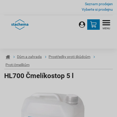
Seznam prodejen
Vyberte si prodejnu
MENU
Dům a zahrada
Prostředky proti škůdcům
Proti čmelíkům
HL700 Čmelíkostop 5 l