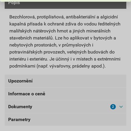
Popis
Bezchlorová, protiplísňová, antibakteriální a algicidní
kapalná přísada k ochraně zdiva do vodou ředitelných
malířských nátěrových hmot a jiných minerálních
stavebních materiálů. Lze ho aplikovat v bytových a
nebytových prostorách, v průmyslových i
potravinářských provozech, veřejných budovách do
interiéru i exteriéru. Je účinný i v místech s extrémními
podmínkami (např. vývařovny, prádelny apod.).
Upozornění
Informace o ceně
UPOZORNĚNÍ: Používejte biocidní přípravky bezpečně.
Před použitím si vždy přečtěte označení a informace o
Dokumenty
2
Aktuální prodejní cena po slevě 10% z ceníkové ceny
přípravku.
257,40 Kč
311,45 Kč
Parametry
Bezpečnostní listy
bez DPH za ks
s DPH za ks