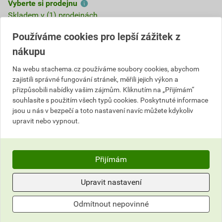
Vyberte si prodejnu
Skladem v (1) prodejnách
Používáme cookies pro lepší zážitek z
346,06 Kč
nákupu
Cena s DPH
Cena bez DPH
311
,45 Kč
za l
257,40 Kč za l
Na webu stachema.cz používáme soubory cookies, abychom
311
zajistili správné fungování stránek, měřili jejich výkon a
,45 Kč
za ks
257,40 Kč za ks
přizpůsobili nabídky vašim zájmům. Kliknutím na „Přijímám“
souhlasíte s použitím všech typů cookies. Poskytnuté informace
ks
Do košíku
jsou u nás v bezpečí a toto nastavení navíc můžete kdykoliv
upravit nebo vypnout.
Do košíku přidáte
1 ks / 1 l
za
311,45
Kč
s DPH
(
257,40
Kč
bez DPH).
Přijímám
Číslo položky:
2152016610
Katalogový kód: 4ATJB
Upravit nastavení
Výrobky značky:
Stachema
Odmítnout nepovinné