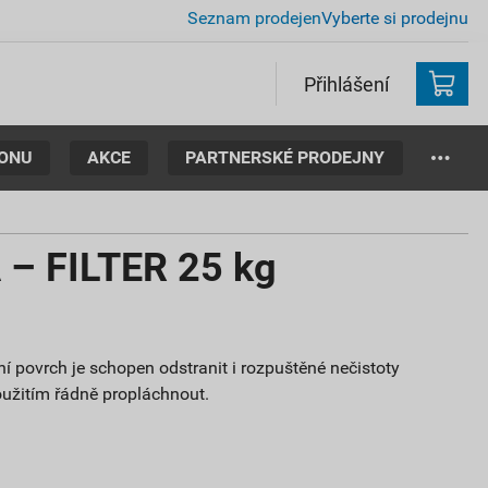
Seznam prodejen
Vyberte si prodejnu
Přihlášení
TONU
AKCE
PARTNERSKÉ PRODEJNY
– FILTER 25 kg
ní povrch je schopen odstranit i rozpuštěné nečistoty
užitím řádně propláchnout.