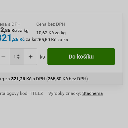
ena s DPH
Cena bez DPH
12
,85 Kč
za kg
10,62 Kč za kg
321
,26 Kč
za ks
265,50 Kč za ks
Do košíku
ks
 kg
za
321,26
Kč
s DPH (
265,50
Kč
bez DPH).
atalogový kód: 1TLLZ
Výrobky značky:
Stachema