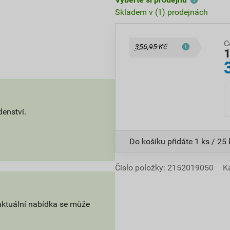
Skladem v (1) prodejnách
C
356,95 Kč
denství.
Do košíku přidáte
1 ks / 25
Číslo položky:
2152019050
K
aktuální nabídka se může