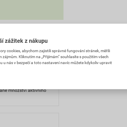
ší zážitek z nákupu
 cookies, abychom zajistili správné fungování stránek, měřili
im zájmům. Kliknutím na „Přijímám“ souhlasíte s použitím všech
Parametry
u u nás v bezpečí a toto nastavení navíc můžete kdykoliv upravit
tost 0,5–1 mm. Aktivní
balení
 rozpuštěné nečistoty
ané množství aktivního