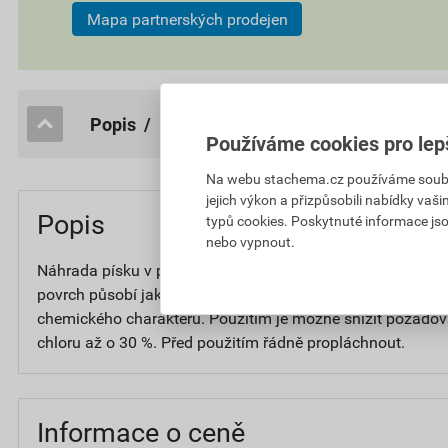
Mapa partnerských prodejen
popis / Parametry
Info o ceně
Používáme cookies pro lep
Na webu stachema.cz používáme soubory
jejich výkon a přizpůsobili nabídky vaš
Popis
typů cookies. Poskytnuté informace jso
nebo vypnout.
Náhrada písku v pískových filtracích, obsahuje zeolit zrni
povrch působí jako sorbent a je schopen odstranit z vody i
chemického charakteru. Použitím je možné snížit požadov
chloru až o 30 %. Před použitím řádně propláchnout.
Informace o ceně