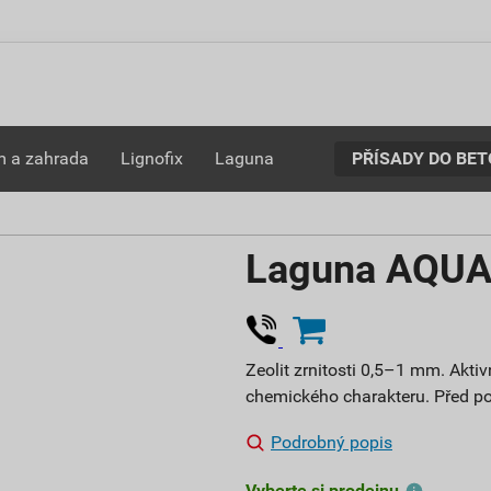
PŘÍSADY DO BE
 a zahrada
Lignofix
Laguna
Laguna AQUA 
Zeolit zrnitosti 0,5–1 mm. Aktiv
chemického charakteru. Před po
Podrobný popis
Vyberte si prodejnu