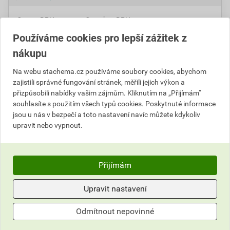
Cena s DPH
Cena bez DPH
11
,81 Kč
za kg
9,76 Kč za kg
Používáme cookies pro lepší zážitek z
295
,12 Kč
za ks
243,90 Kč za ks
nákupu
Na webu stachema.cz používáme soubory cookies, abychom
ks
Do košíku
zajistili správné fungování stránek, měřili jejich výkon a
přizpůsobili nabídky vašim zájmům. Kliknutím na „Přijímám“
Do košíku přidáte
1 ks / 25 kg
za
295,12
Kč
s DPH
souhlasíte s použitím všech typů cookies. Poskytnuté informace
jsou u nás v bezpečí a toto nastavení navíc můžete kdykoliv
(
243,90
Kč
bez DPH).
upravit nebo vypnout.
Číslo položky:
4151010920
Katalogový kód: CH1GW
Výrobky značky:
Stachema
Přijímám
Upravit nastavení
Popis
Odmítnout nepovinné
Vylepšená tenkovrstvá cementová hmota je určena k