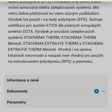
lepení polystyrenu (EPS) i minerální vlny (MW) a jako
vrchní armovaná stěrka zateplovacích systémů. Má
velmi dobré přídržnosti ke všem různým podkladům.
Výrobek lze použít i na šedý polystyren (EPS). Splňuje
certifikaci pro systém ETICS dle platných evropských
směrnic EOTA. Výrobek je součástí zateplovacích
systémů STACHEMA THERM, STACHEMA THERM
Minerál, STACHEMA EXTRA-FIX THERM a STACHEMA
EXTRA-FIX THERM Minerál. Vhodný i na opravy
lokálních nerovností a naopak není vhodný pro použití
na extrudovaném polystyrenu (XPS) a perimetru.
Informace o ceně
Dokumenty
3
Aktuální prodejní cena po slevě 10% z ceníkové ceny
243,90 Kč
295,12 Kč
Parametry
Bezpečnostní listy
bez DPH za ks
s DPH za ks