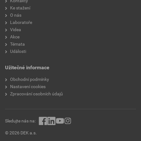
Kontakty
Stáhnout
PDF
Velikost
0,65 MB
Ke stažení
O nás
Laboratoře
Technické listy
Videa
TL-HS300
Akce
Stáhnout
PDF
Témata
Velikost
0,42 MB
Události
Užitečné informace
Obchodní podmínky
Nastavení cookies
Zpracování osobních údajů
Sledujte nás na:
© 2026 DEK a.s.