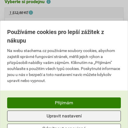
Vyberte si prodejnu
1 512,50 Kč
Cena s DPH
Cena bez DPH
136
Používáme cookies pro lepší zážitek z
,13 Kč
za kg
112,50 Kč za kg
1 361
,25 Kč
za ks
1 125,00 Kč za ks
nákupu
Na webu stachema.cz používáme soubory cookies, abychom
ks
Do košíku
zajistili správné fungování stránek, měřili jejich výkon a
přizpůsobili nabídky vašim zájmům. Kliknutím na „Přijímám“
souhlasíte s použitím všech typů cookies. Poskytnuté informace
Do košíku přidáte
1 ks / 10 kg
za
1 361,25
Kč
s DPH
jsou u nás v bezpečí a toto nastavení navíc můžete kdykoliv
(
1 125,00
Kč
bez DPH).
upravit nebo vypnout.
Číslo položky:
4151011370
Katalogový kód: BV8JR
Výrobky značky:
Stachema
Přijímám
Upravit nastavení
Popis