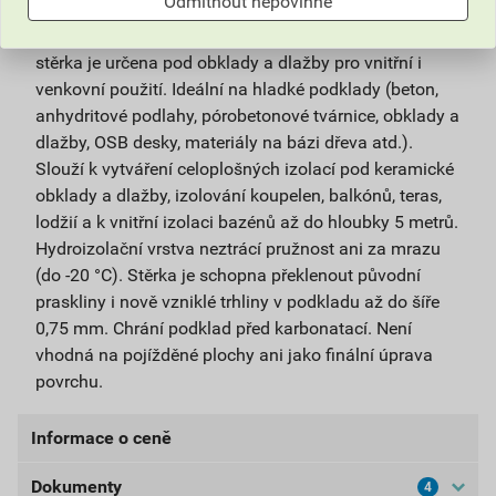
Odmítnout nepovinné
Jednosložková polymercementová hydroizolační
stěrka je určena pod obklady a dlažby pro vnitřní i
venkovní použití. Ideální na hladké podklady (beton,
anhydritové podlahy, pórobetonové tvárnice, obklady a
dlažby, OSB desky, materiály na bázi dřeva atd.).
Slouží k vytváření celoplošných izolací pod keramické
obklady a dlažby, izolování koupelen, balkónů, teras,
lodžií a k vnitřní izolaci bazénů až do hloubky 5 metrů.
Hydroizolační vrstva neztrácí pružnost ani za mrazu
(do -20 °C). Stěrka je schopna překlenout původní
praskliny i nově vzniklé trhliny v podkladu až do šíře
0,75 mm. Chrání podklad před karbonatací. Není
vhodná na pojížděné plochy ani jako finální úprava
povrchu.
Informace o ceně
Dokumenty
4
Aktuální prodejní cena po slevě 10% z ceníkové ceny