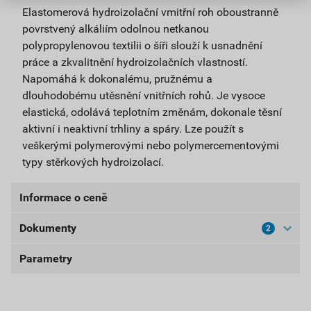
Elastomerová hydroizolační vmitřní roh oboustranně
povrstvený alkáliím odolnou netkanou
polypropylenovou textilii o šíři slouží k usnadnění
práce a zkvalitnění hydroizolačních vlastností.
Napomáhá k dokonalému, pružnému a
dlouhodobému utěsnění vnitřních rohů. Je vysoce
elastická, odolává teplotním změnám, dokonale těsní
aktivní i neaktivní trhliny a spáry. Lze použít s
veškerými polymerovými nebo polymercementovými
typy stěrkových hydroizolací.
Informace o ceně
Dokumenty
2
Aktuální prodejní cena po slevě 10% z ceníkové ceny
2 193,75 Kč
2 654,44 Kč
Parametry
Prohlášení o shodě
bez DPH za
s DPH za bal.SKUP
bal.SKUP
POS-HP300, 310, 320
balení
1 ks (v bal. 25ks)