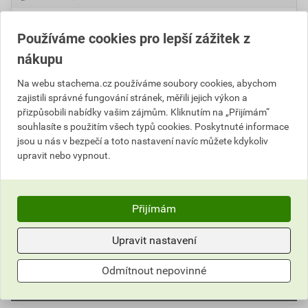
Cena s DPH
Cena bez DPH
Používáme cookies pro lepší zážitek z
106
,18 Kč
za ks
87,75 Kč za ks
2 654
nákupu
,44 Kč
za bal.SKUP
2 193,75 Kč za bal.SKUP
Na webu stachema.cz používáme soubory cookies, abychom
bal.SKUP
zajistili správné fungování stránek, měřili jejich výkon a
přizpůsobili nabídky vašim zájmům. Kliknutím na „Přijímám“
Do košíku
souhlasíte s použitím všech typů cookies. Poskytnuté informace
jsou u nás v bezpečí a toto nastavení navíc můžete kdykoliv
upravit nebo vypnout.
Do košíku přidáte
1 bal.SKUP / 25 ks
za
2 654,44
Kč
s
DPH (
2 193,75
Kč
bez DPH).
Přijímám
Číslo položky:
4151011643
Katalogový kód: 1CJ1T
Výrobky značky:
Stachema
Upravit nastavení
Odmítnout nepovinné
Popis