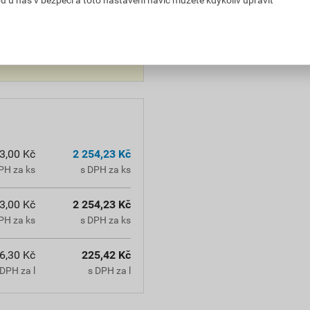
vlastnosti
 Před použitím si vždy
3,00 Kč
2 254,23 Kč
PH za ks
s DPH za ks
3,00 Kč
2 254,23 Kč
PH za ks
s DPH za ks
6,30 Kč
225,42 Kč
DPH za l
s DPH za l