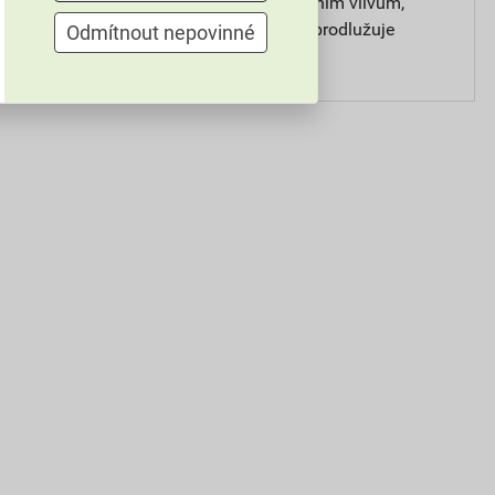
odolnost vůči povětrnostním vlivům,
zamezuje vniknutí vody, prodlužuje
Odmítnout nepovinné
životnost