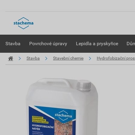
Stavba
Povrchové úpravy
Lepidla a pryskyřice
Dům
Stavba
Stavební chemie
Hydrofobizační pros