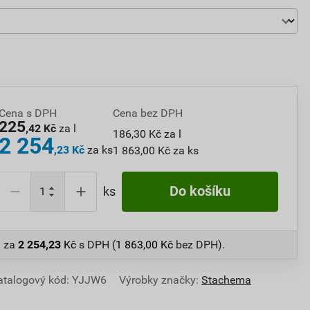
Cena s DPH
Cena bez DPH
225
,42 Kč
za l
186,30 Kč za l
2 254
,23 Kč
za ks
1 863,00 Kč za ks
Do košíku
ks
l
za
2 254,23
Kč
s DPH (
1 863,00
Kč
bez DPH).
atalogový kód: YJJW6
Výrobky značky:
Stachema