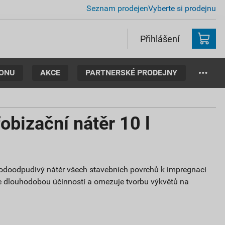
Seznam prodejen
Vyberte si prodejnu
Přihlášení
TONU
AKCE
PARTNERSKÉ PRODEJNY
bizační nátěr 10 l
vodoodpudivý nátěr všech stavebních povrchů k impregnaci
se dlouhodobou účinností a omezuje tvorbu výkvětů na