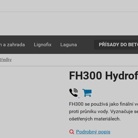
PŘÍSADY DO BE
 a zahrada
Lignofix
Laguna
tředky
FH300 Hydrofo
FH300 se používá jako finální 
proti průniku vody. Vyznačuje 
ošetřených materiálech.
Podrobný popis