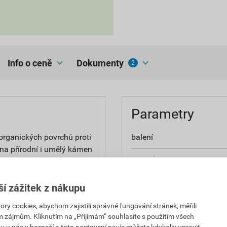
Info o ceně
dokumenty
2
Parametry
organických povrchů proti
balení
r na přírodní i umělý kámen
spotřeba
rytiny, na všechny typy
 povrch a nemění vzhled
použití
o jeho trhlin o šíři až do
ší zážitek z nákupu
inění.
aplikace
 cookies, abychom zajistili správné fungování stránek, měřili
im zájmům. Kliknutím na „Přijímám“ souhlasíte s použitím všech
u u nás v bezpečí a toto nastavení navíc můžete kdykoliv upravit