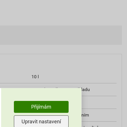
10 l
0,2–1 l/m² dle typu podkladu
exteriér, interiér
Přijímám
válečkem, štětcem, stříkáním
Upravit nastavení