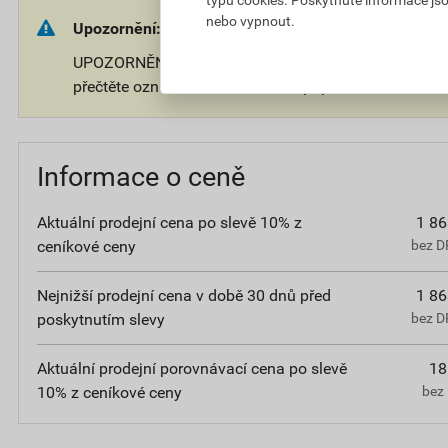
nebo vypnout.
Upozornění:
UPOZORNĚNÍ: Používejte ošetřený předmět bezpečně.
přečtěte označení a informace o přípravku.
Informace o ceně
Aktuální prodejní cena po slevě 10% z
1 86
ceníkové ceny
bez D
Nejnižší prodejní cena v době 30 dnů před
1 86
poskytnutím slevy
bez D
Aktuální prodejní porovnávací cena po slevě
18
10% z ceníkové ceny
bez 