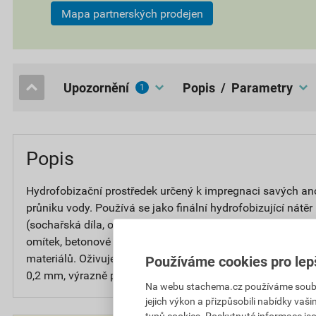
Mapa partnerských prodejen
upozornění
popis / Parametry
1
Popis
Hydrofobizační prostředek určený k impregnaci savých an
průniku vody. Používá se jako finální hydrofobizující nátě
(sochařská díla, obklady fasád, kamenné stavby), střešní k
omítek, betonové dlažby a obklady apod. Nevytváří lesklý
materiálů. Oživuje stavební materiál, brání přístupu vody i d
Používáme cookies pro lep
0,2 mm, výrazně prodlužuje jeho životnost, brání jeho zašp
Na webu stachema.cz používáme soubory
jejich výkon a přizpůsobili nabídky vaš
typů cookies. Poskytnuté informace jso