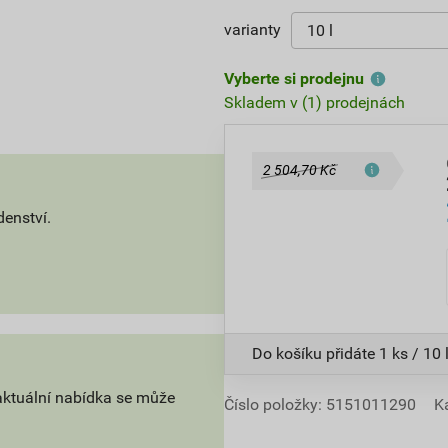
varianty
Vyberte si prodejnu
Skladem v (1) prodejnách
2 504,70 Kč
denství.
Do košíku přidáte
1 ks / 10 
aktuální nabídka se může
Číslo položky:
5151011290
K