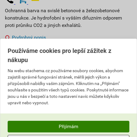
Ochranná barva na svislé betonové a železobetonové
konstrukce. Je hydrofobní s vyšším difuzním odporem
proti průniku CO2 a jiných exhalátů.
Podrobný popis
Používáme cookies pro lepší zážitek z
Vyberte si prodejnu
Skladem v (1) prodejnách
nákupu
2 788,69 Kč
Na webu stachema.cz používáme soubory cookies, abychom
zajistili správné fungování stránek, měřili jejich výkon a
přizpůsobili nabídky vašim zájmům. Kliknutím na „Přijímám“
Cena s DPH
Cena bez DPH
198
,27 Kč
za kg
souhlasíte s použitím všech typů cookies. Poskytnuté informace
163,86 Kč za kg
2 509
jsou u nás v bezpečí a toto nastavení navíc můžete kdykoliv
,82 Kč
za ks
2 074,23 Kč za ks
upravit nebo vypnout.
ks
Do košíku
Přijímám
Do košíku přidáte
1 ks / 12,66 kg
za
2 509,82
Kč
s