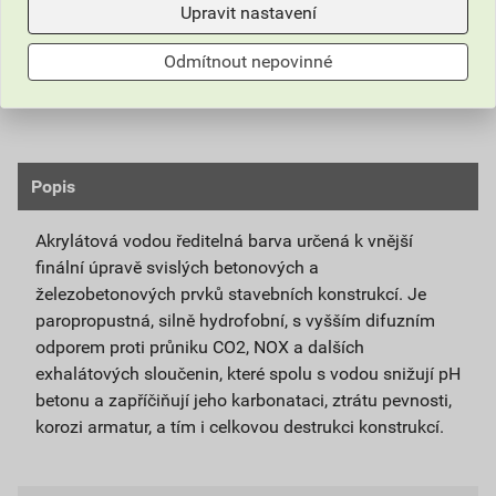
Upravit nastavení
DPH (
2 074,23
Kč
bez DPH).
Odmítnout nepovinné
Číslo položky:
5151014090
Katalogový kód: P1NVH
Výrobky značky:
Stachema
Popis
Akrylátová vodou ředitelná barva určená k vnější
finální úpravě svislých betonových a
železobetonových prvků stavebních konstrukcí. Je
paropropustná, silně hydrofobní, s vyšším difuzním
odporem proti průniku CO2, NOX a dalších
exhalátových sloučenin, které spolu s vodou snižují pH
betonu a zapříčiňují jeho karbonataci, ztrátu pevnosti,
korozi armatur, a tím i celkovou destrukci konstrukcí.