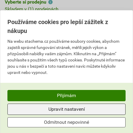
Vyberte si prodejnu
Skladem v (1) prodejnách
Používáme cookies pro lepší zážitek z
1 778,70 Kč
nákupu
Cena s DPH
Cena bez DPH
40
,03 Kč
za kg
33,08 Kč za kg
Na webu stachema.cz používáme soubory cookies, abychom
1 600
zajistili správné fungování stránek, měřili jejich výkon a
,83 Kč
za ks
1 323,00 Kč za ks
přizpůsobili nabídky vašim zájmům. Kliknutím na „Přijímám“
souhlasíte s použitím všech typů cookies. Poskytnuté informace
ks
Do košíku
jsou u nás v bezpečí a toto nastavení navíc můžete kdykoliv
upravit nebo vypnout.
Do košíku přidáte
1 ks / 40 kg
za
1 600,83
Kč
s DPH
(
1 323,00
Kč
bez DPH).
Přijímám
Číslo položky:
5151014800
Katalogový kód: FV94V
Upravit nastavení
Výrobky značky:
Stachema
Odmítnout nepovinné