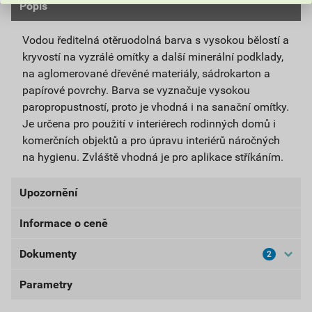
Popis
Vodou ředitelná otěruodolná barva s vysokou bělostí a
kryvostí na vyzrálé omítky a další minerální podklady,
na aglomerované dřevěné materiály, sádrokarton a
papírové povrchy. Barva se vyznačuje vysokou
paropropustností, proto je vhodná i na sanační omítky.
Je určena pro použití v interiérech rodinných domů i
komerčních objektů a pro úpravu interiérů náročných
na hygienu. Zvláště vhodná je pro aplikace stříkáním.
Upozornění
Informace o ceně
UPOZORNĚNÍ: Používejte ošetřený předmět bezpečně.
Před použitím si vždy přečtěte označení a informace o
Dokumenty
2
Aktuální prodejní cena po slevě 10% z ceníkové ceny
přípravku.
1 323,00 Kč
1 600,83 Kč
Parametry
Bezpečnostní listy
bez DPH za ks
s DPH za ks