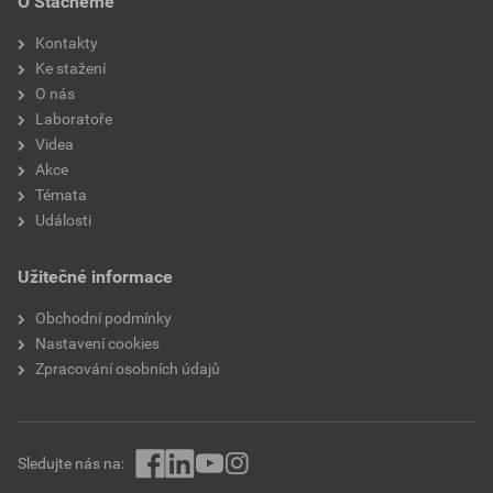
O Stachemě
Stáhnout
PDF
Velikost
0,73 MB
Kontakty
Ke stažení
O nás
Laboratoře
Videa
Akce
Témata
Události
Užitečné informace
Obchodní podmínky
Nastavení cookies
Zpracování osobních údajů
Sledujte nás na: