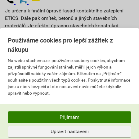
Je určena k finální úpravě fasád kontaktního zateplení
ETICS. Dále pak omítek, betonů a jiných stavebních
materiálů. Je efektní úpravou stavebních konstrukcí.
Povrch omítky je odolný vodě.
Používáme cookies pro lepší zážitek z
Podrobný popis
nákupu
Vyberte si prodejnu
Na webu stachema.cz používáme soubory cookies, abychom
Skladem v (1) prodejnách
zajistili správné fungování stránek, měřili jejich výkon a
přizpůsobili nabídky vašim zájmům. Kliknutím na „Přijímám“
1 668,59 Kč
souhlasíte s použitím všech typů cookies. Poskytnuté informace
jsou u nás v bezpečí a toto nastavení navíc můžete kdykoliv
Cena s DPH
Cena bez DPH
upravit nebo vypnout.
60
,06 Kč
za kg
49,64 Kč za kg
1 501
,73 Kč
za ks
1 241,10 Kč za ks
Přijímám
ks
Do košíku
Upravit nastavení