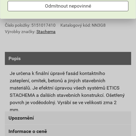
Do košíku přidáte
1 ks / 25 kg
za
1 501,73
Kč
s DPH
Odmítnout nepovinné
(
1 241,10
Kč
bez DPH).
Číslo položky:
5151017410
Katalogový kód: NN3G8
Výrobky značky:
Stachema
Popis
Je určena k finální úpravě fasád kontaktního
zateplení, omítek, betonů a jiných stavebních
materiálů. Je efektní úpravou všech systémů ETICS
STACHEMA a dalších stavebních konstrukcí. Ošetřený
povrch je voděodolný. Vyrábí se ve velikosti zrna 2
mm.
Upozornění
Informace o ceně
UPOZORNĚNÍ: Používejte ošetřený předmět bezpečně.