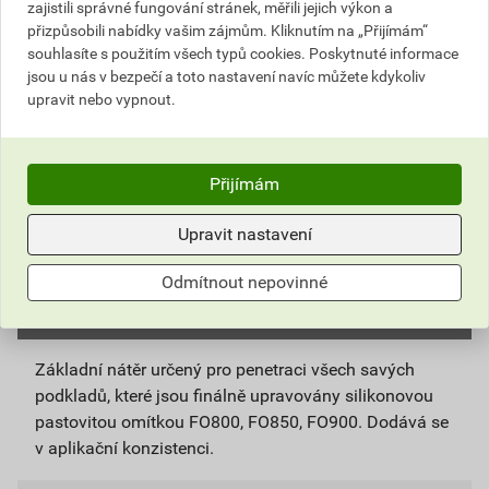
zajistili správné fungování stránek, měřili jejich výkon a
přizpůsobili nabídky vašim zájmům. Kliknutím na „Přijímám“
ks
Do košíku
souhlasíte s použitím všech typů cookies. Poskytnuté informace
jsou u nás v bezpečí a toto nastavení navíc můžete kdykoliv
upravit nebo vypnout.
Do košíku přidáte
1 ks / 5 kg
za
489,51
Kč
s DPH
(
404,55
Kč
bez DPH).
Přijímám
Číslo položky:
5158011088
Katalogový kód: BN6SX
Výrobky značky:
Stachema
Upravit nastavení
Odmítnout nepovinné
Popis
Základní nátěr určený pro penetraci všech savých
podkladů, které jsou finálně upravovány silikonovou
pastovitou omítkou FO800, FO850, FO900. Dodává se
v aplikační konzistenci.