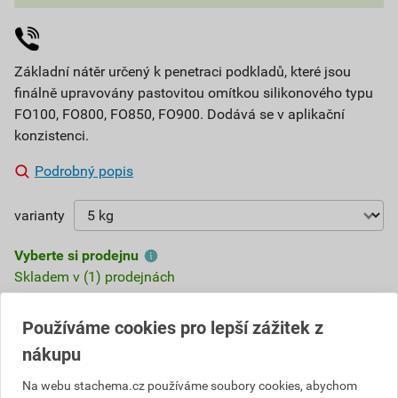
Základní nátěr určený k penetraci podkladů, které jsou
finálně upravovány pastovitou omítkou silikonového typu
FO100, FO800, FO850, FO900. Dodává se v aplikační
konzistenci.
Podrobný popis
varianty
Vyberte si prodejnu
Skladem v (1) prodejnách
543,90 Kč
Používáme cookies pro lepší zážitek z
nákupu
Cena s DPH
Cena bez DPH
97
,90 Kč
za kg
80,91 Kč za kg
489
Na webu stachema.cz používáme soubory cookies, abychom
,51 Kč
za ks
404,55 Kč za ks