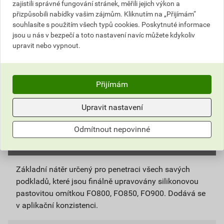
zajistili správné fungování stránek, měřili jejich výkon a
přizpůsobili nabídky vašim zájmům. Kliknutím na „Přijímám“
ks
Do košíku
souhlasíte s použitím všech typů cookies. Poskytnuté informace
jsou u nás v bezpečí a toto nastavení navíc můžete kdykoliv
upravit nebo vypnout.
Do košíku přidáte
1 ks / 25 kg
za
2 305,41
Kč
s DPH
(
1 905,30
Kč
bez DPH).
Přijímám
Číslo položky:
5158011102
Katalogový kód: 2MLFA
Výrobky značky:
Stachema
Upravit nastavení
Odmítnout nepovinné
Popis
Základní nátěr určený pro penetraci všech savých
podkladů, které jsou finálně upravovány silikonovou
pastovitou omítkou FO800, FO850, FO900. Dodává se
v aplikační konzistenci.