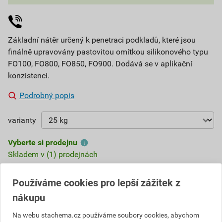
Základní nátěr určený k penetraci podkladů, které jsou
finálně upravovány pastovitou omítkou silikonového typu
FO100, FO800, FO850, FO900. Dodává se v aplikační
konzistenci.
Podrobný popis
varianty
Vyberte si prodejnu
Skladem v (1) prodejnách
2 561,57 Kč
Používáme cookies pro lepší zážitek z
nákupu
Cena s DPH
Cena bez DPH
92
,21 Kč
za kg
76,21 Kč za kg
2 305
Na webu stachema.cz používáme soubory cookies, abychom
,41 Kč
za ks
1 905,30 Kč za ks