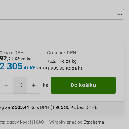
Cena s DPH
Cena bez DPH
92
,21 Kč
za kg
76,21 Kč za kg
2 305
,41 Kč
za ks
1 905,30 Kč za ks
Do košíku
ks
 kg
za
2 305,41
Kč
s DPH (
1 905,30
Kč
bez DPH).
atalogový kód: N16AS
Výrobky značky:
Stachema