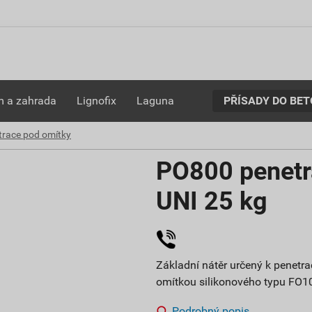
PŘÍSADY DO BE
 a zahrada
Lignofix
Laguna
trace pod omítky
PO800 penetr
UNI 25 kg
Základní nátěr určený k penetra
omítkou silikonového typu FO10
Podrobný popis