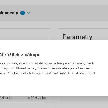
dokumenty
2
Parametry
 které jsou finálně
balení
, FO900. Dodává se v
ší zážitek z nákupu
odstín
 cookies, abychom zajistili správné fungování stránek, měřili
im zájmům. Kliknutím na „Přijímám“ souhlasíte s použitím všech
spotřeba
u u nás v bezpečí a toto nastavení navíc můžete kdykoliv upravit
použití
aplikace
5,30 Kč
2 305,41 Kč
PH za ks
s DPH za ks