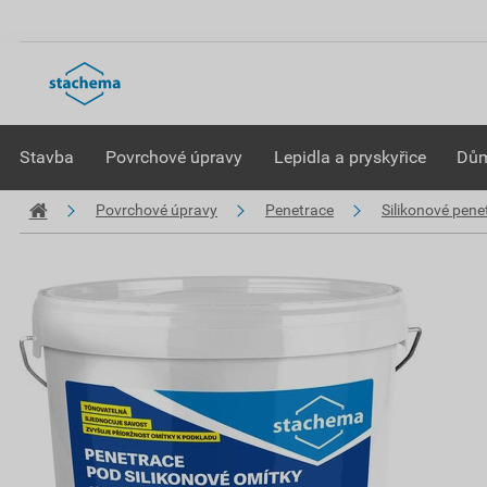
Stavba
Povrchové úpravy
Lepidla a pryskyřice
Dům
Povrchové úpravy
Penetrace
Silikonové pene