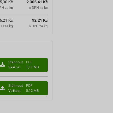
5,30 Kč
2 305,41 Kč
PH za ks
s DPH za ks
6,21 Kč
92,21 Kč
PH za kg
s DPH za kg
Stáhnout
PDF
Velikost
1,11 MB
Stáhnout
PDF
Velikost
0,12 MB