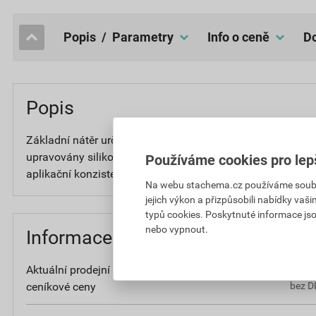
popis / Parametry
Info o ceně
Popis
Základní nátěr určený pro penetraci všech savých podkladů,
upravovány silikonovou pastovitou omítkou FO800, FO850
Používáme cookies pro lep
aplikační konzistenci.
Na webu stachema.cz používáme soubory
jejich výkon a přizpůsobili nabídky vaš
typů cookies. Poskytnuté informace jso
nebo vypnout.
Informace o ceně
Aktuální prodejní cena po slevě 10% z
1 90
ceníkové ceny
bez D