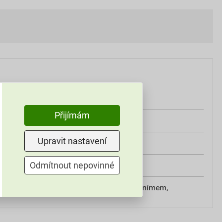
25 kg
Přijímám
bílá
Upravit nastavení
0,18-0,25kg/m²
Odmítnout nepovinné
exteriér, interiér
válečkem, štětcem, stříkánímem,