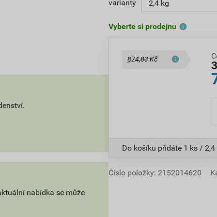
varianty
Vyberte si prodejnu
C
874,83 Kč
denství.
Do košíku přidáte
1 ks / 2,4
Číslo položky:
2152014620
K
aktuální nabídka se může