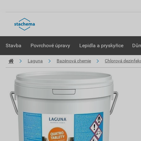
Stavba
Povrchové úpravy
Lepidla a pryskyřice
Dům
Laguna
Bazénová chemie
Chlorová dezinfek