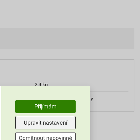
2,4 kg
1–2 tablety na 30 m³ vody
Přijímám
Upravit nastavení
Odmítnout nepovinné