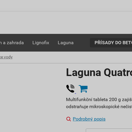
PŘÍSADY DO BE
 a zahrada
Lignofix
Laguna
ce vody
Laguna Quatro
Multifunkční tableta 200 g zajiš
odstraňuje mikroskopické nečisto
Podrobný popis