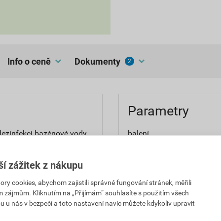
Info o ceně
dokumenty
2
Parametry
 dezinfekci bazénové vody,
balení
e a zajištění stabilizace
dávkování
ší zážitek z nákupu
 cookies, abychom zajistili správné fungování stránek, měřili
im zájmům. Kliknutím na „Přijímám“ souhlasíte s použitím všech
u u nás v bezpečí a toto nastavení navíc můžete kdykoliv upravit
e bezpečným způsobem.