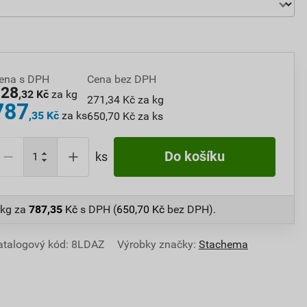
ena s DPH
Cena bez DPH
328
,32 Kč
za kg
271,34 Kč za kg
787
,35 Kč
za ks
650,70 Kč za ks
Do košíku
ks
 kg
za
787,35
Kč
s DPH (
650,70
Kč
bez DPH).
atalogový kód: 8LDAZ
Výrobky značky:
Stachema