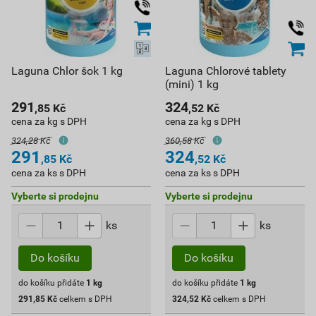
Laguna Chlor šok 1 kg
Laguna Chlorové tablety
(mini) 1 kg
291
324
,85
Kč
,52
Kč
cena za kg s DPH
cena za kg s DPH
324,28 Kč
360,58 Kč
291
324
,85
Kč
,52
Kč
cena za ks s DPH
cena za ks s DPH
Vyberte si prodejnu
Vyberte si prodejnu
ks
ks
Do košíku
Do košíku
do košíku přidáte
1
kg
do košíku přidáte
1
kg
291,85
Kč
celkem s DPH
324,52
Kč
celkem s DPH