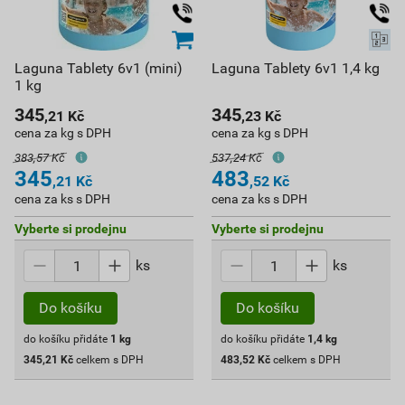
Laguna Tablety 6v1 (mini)
Laguna Tablety 6v1 1,4 kg
1 kg
345
345
,21
Kč
,23
Kč
cena za kg s DPH
cena za kg s DPH
383,57 Kč
537,24 Kč
345
483
,21
Kč
,52
Kč
cena za ks s DPH
cena za ks s DPH
Vyberte si prodejnu
Vyberte si prodejnu
ks
ks
Do košíku
Do košíku
do košíku přidáte
1
kg
do košíku přidáte
1,4
kg
345,21
Kč
celkem s DPH
483,52
Kč
celkem s DPH