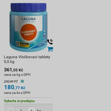
Laguna Vločkovací tablety
0,5 kg
361
,55
Kč
cena za kg s DPH
200,86 Kč
180
,77
Kč
cena za ks s DPH
Vyberte si prodejnu
ks