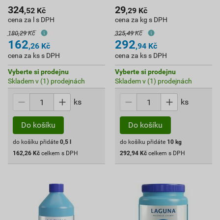
324
29
,52
Kč
,29
Kč
cena za l s DPH
cena za kg s DPH
180,29 Kč
325,49 Kč
162
292
,26
Kč
,94
Kč
cena za ks s DPH
cena za ks s DPH
Vyberte si prodejnu
Vyberte si prodejnu
Skladem v (1) prodejnách
Skladem v (1) prodejnách
ks
ks
Do košíku
Do košíku
do košíku přidáte
0,5
l
do košíku přidáte
10
kg
162,26
Kč
celkem s DPH
292,94
Kč
celkem s DPH