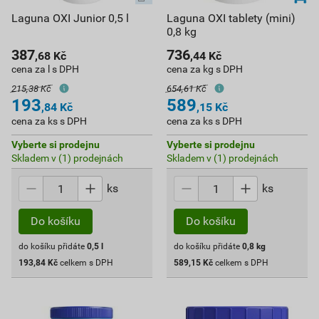
Laguna OXI Junior 0,5 l
Laguna OXI tablety (mini)
0,8 kg
387
736
,68
Kč
,44
Kč
cena za l s DPH
cena za kg s DPH
215,38 Kč
654,61 Kč
193
589
,84
Kč
,15
Kč
cena za ks s DPH
cena za ks s DPH
Vyberte si prodejnu
Vyberte si prodejnu
Skladem v (1) prodejnách
Skladem v (1) prodejnách
ks
ks
Do košíku
Do košíku
do košíku přidáte
0,5
l
do košíku přidáte
0,8
kg
193,84
Kč
celkem s DPH
589,15
Kč
celkem s DPH