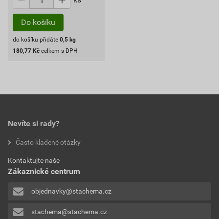
Do košíku
do košíku přidáte
0,5
kg
180,77
Kč
celkem s DPH
Nevíte si rady?
Často kladené otázky
Kontaktujte naše
Zákaznické centrum
objednavky@stachema.cz
stachema@stachema.cz