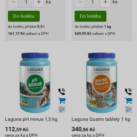
ks
ks
Do košíku
Do košíku
do košíku přidáte
0,5
l
do košíku přidáte
1
kg
161,17
Kč
celkem s DPH
549,95
Kč
celkem s DPH
Laguna pH minus 1,5 kg
Laguna Quatro tablety 1 kg
112
340
,59
Kč
,86
Kč
cena za kg s DPH
cena za kg s DPH