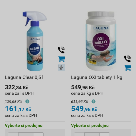
Laguna Clear 0,5 l
Laguna OXI tablety 1 kg
322
549
,34
Kč
,95
Kč
cena za l s DPH
cena za kg s DPH
179,08 Kč
611,05 Kč
161
549
,17
Kč
,95
Kč
cena za ks s DPH
cena za ks s DPH
Vyberte si prodejnu
Vyberte si prodejnu