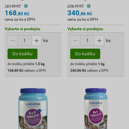
187,55 Kč
378,73 Kč
168
340
,80
Kč
,86
Kč
cena za ks s DPH
cena za ks s DPH
Vyberte si prodejnu
Vyberte si prodejnu
ks
ks
Do košíku
Do košíku
do košíku přidáte
1,5
kg
do košíku přidáte
1
kg
168,80
Kč
celkem s DPH
340,86
Kč
celkem s DPH