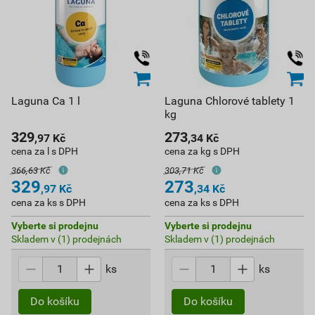
Laguna Ca 1 l
Laguna Chlorové tablety 1
kg
329
273
,97
Kč
,34
Kč
cena za l s DPH
cena za kg s DPH
366,63 Kč
303,71 Kč
329
273
,97
Kč
,34
Kč
cena za ks s DPH
cena za ks s DPH
Vyberte si prodejnu
Vyberte si prodejnu
Skladem v (1) prodejnách
Skladem v (1) prodejnách
ks
ks
Do košíku
Do košíku