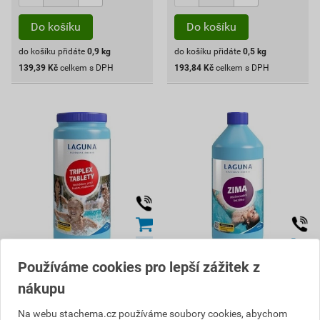
Do košíku
Do košíku
do košíku přidáte
0,9
kg
do košíku přidáte
0,5
kg
139,39
Kč
celkem s DPH
193,84
Kč
celkem s DPH
Používáme cookies pro lepší zážitek z
Laguna Triplex tablety 1,6
Laguna Zima 1 l
kg
nákupu
298
264
,80
Kč
,63
Kč
Na webu stachema.cz používáme soubory cookies, abychom
cena za kg s DPH
cena za l s DPH