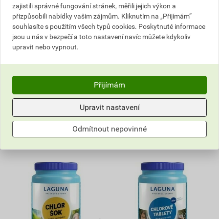
zajistili správné fungování stránek, měřili jejich výkon a
531,19 Kč
294,03 Kč
přizpůsobili nabídky vašim zájmům. Kliknutím na „Přijímám“
478
264
,07
Kč
,63
Kč
souhlasíte s použitím všech typů cookies. Poskytnuté informace
cena za ks s DPH
cena za ks s DPH
jsou u nás v bezpečí a toto nastavení navíc můžete kdykoliv
upravit nebo vypnout.
Vyberte si prodejnu
Vyberte si prodejnu
Skladem v (1) prodejnách
Skladem v (1) prodejnách
ks
ks
Přijímám
Do košíku
Do košíku
Upravit nastavení
do košíku přidáte
1,6
kg
do košíku přidáte
1
l
Odmítnout nepovinné
478,07
Kč
celkem s DPH
264,63
Kč
celkem s DPH