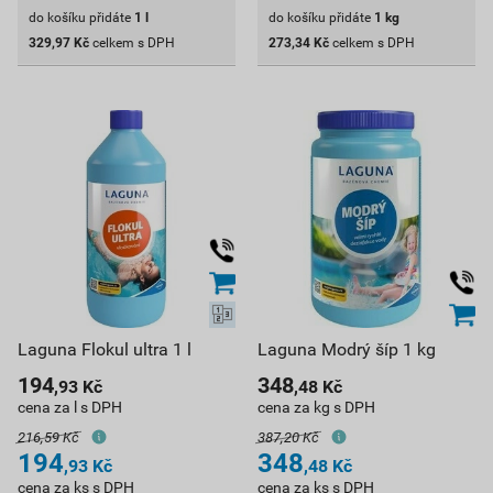
do košíku přidáte
1
l
do košíku přidáte
1
kg
329,97
Kč
celkem s DPH
273,34
Kč
celkem s DPH
Laguna Flokul ultra 1 l
Laguna Modrý šíp 1 kg
194
348
,93
Kč
,48
Kč
cena za l s DPH
cena za kg s DPH
216,59 Kč
387,20 Kč
194
348
,93
Kč
,48
Kč
cena za ks s DPH
cena za ks s DPH