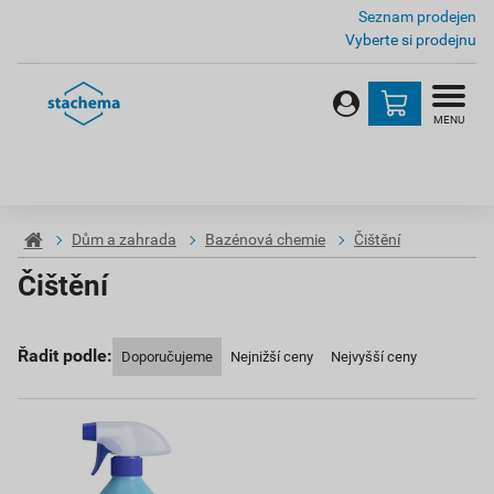
Seznam prodejen
Vyberte si prodejnu
MENU
Dům a zahrada
Bazénová chemie
Čištění
Čištění
Řadit podle:
Doporučujeme
Nejnižší ceny
Nejvyšší ceny