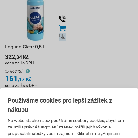
Laguna Clear 0,5 l
322
,34
Kč
cena za l s DPH
179,08 Kč
161
,17
Kč
cena za ks s DPH
Vyberte si prodejnu
Používáme cookies pro lepší zážitek z
ks
nákupu
Na webu stachema.cz používáme soubory cookies, abychom
Do košíku
zajistili správné fungování stránek, měřili jejich výkon a
přizpůsobili nabídky vašim zájmům. Kliknutím na „Přijímám“
do košíku přidáte
0,5
l