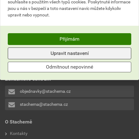
souhlasíte s použitím všech typů cookies. Poskytnuté informace
161,17
Kč
celkem s DPH
jsou u nás v bezpečí a toto nastavení navíc můžete kdykoliv
upravit nebo vypnout.
Přijímám
Nevíte si rady?
Upravit nastavení
Často kladené otázky
Odmítnout nepovinné
Kontaktujte naše
Zákaznické centrum
objednavky@stachema.cz
stachema@stachema.cz
O Stachemě
Kontakty